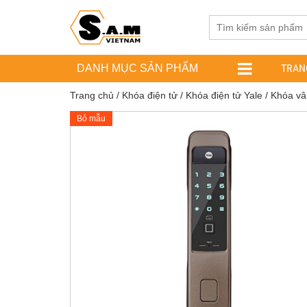
TRAN
DANH MỤC SẢN PHẨM
Trang chủ
/
Khóa điện tử
/
Khóa điện tử Yale
/ Khóa vâ
Bỏ mẫu