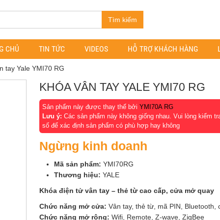
Tìm kiếm
G CHỦ
TIN TỨC
VIDEOS
HỖ TRỢ KHÁCH HÀNG
n tay Yale YMI70 RG
KHÓA VÂN TAY YALE YMI70 RG
Sản phẩm này được thay thế bởi
YMI70A RG
Lưu ý:
Các sản phẩm này không giống nhau. Vui lòng kiểm tr
số để xác định sản phẩm có phù hợp hay không
Ngừng kinh doanh
Mã sản phẩm:
YMI70RG
Thương hiệu:
YALE
Khóa điện tử vân tay – thẻ từ cao cấp, cửa mở quay
Chức năng mở cửa:
Vân tay, thẻ từ, mã PIN, Bluetooth, 
Chức năng mở rộng:
Wifi, Remote, Z-wave, ZigBee