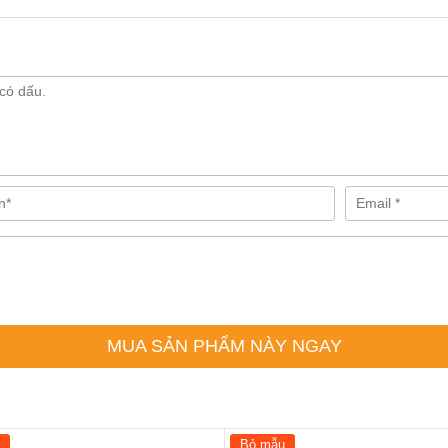
Công nghệ Easy Scan nhận diện 1 chạm
Tối đa 40 thẻ từ RFID
Sản phẩm kèm sẵn 4 thẻ từ cơ bản
4 – 10 ký tự
Kèm theo sẵn 2 chìa khóa cơ
Mở khóa bằng smartphone thông qua ứng dụng Yale Link (modu
Phụ kiện tùy chọn mua riêng
Công nghệ Wireless Floating ID, cự ly 50m
Kết nối hệ thống nhà Smart Home thông qua Module sóng ZigB
4 viên pin AA 1.5V
MUA SẢN PHẨM NÀY NGAY
từ 10 – 12 tháng (trung bình 10 lần mở/ngày)
Pin vuông 9V
Tiêu chuẩn châu Âu
Bỏ mẫu