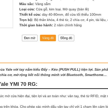
Màu sắc:
Vàng sẫm
Loại cửa:
Cửa gỗ, kim loại. Mở quay (bản lề)
Thiết kế cửa:
dày 40-80mm, đố cửa tối thiểu 100mm
Trọn bộ:
Bộ thân khóa, 4 thẻ từ, 2 chìa cơ, 4 pin, tài liệu, 
Thời gian bảo hành:
2 năm chính hãng
Đen mờ
Vàng đỏ
Đồng đỏ
 của Yale với tay nắm kiểu Đẩy – Kéo (PUSH PULL) tiện lợi. Sản 
, chìa cơ, mở rộng kết nối thông minh với Bluetooth, Smarthome…
Yale YMI 70 RG:
 mở cửa hiện đại, tiện lợi và an toàn như: vân tay, thẻ từ RFID, mật
 trên khóa. Cho phép xác minh dấu vân tay chỉ với 1 chạm lên cảm bi