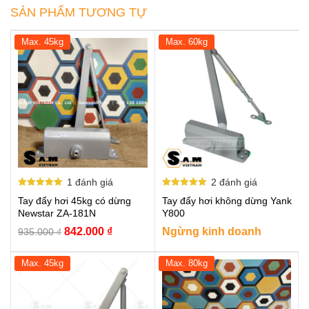
SẢN PHẨM TƯƠNG TỰ
Max. 45kg
Max. 60kg
1
đánh giá
2
đánh giá
Được xếp
Được xếp
Tay đẩy hơi 45kg có dừng
Tay đẩy hơi không dừng Yank
hạng
hạng
5.00
5.00
Newstar ZA-181N
Y800
5 sao
5 sao
Giá
Giá
842.000
₫
Ngừng kinh doanh
935.000
₫
gốc
hiện
là:
tại
Max. 45kg
Max. 80kg
935.000 ₫.
là:
842.000 ₫.