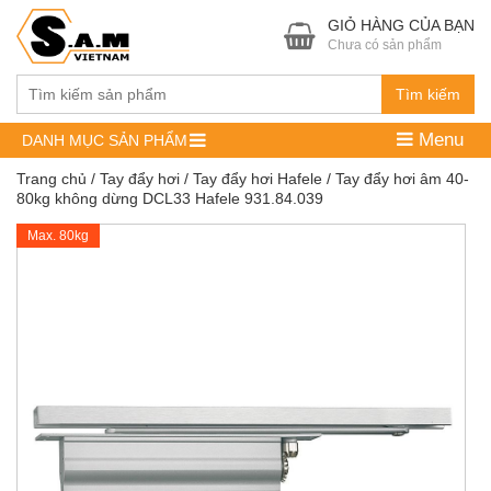
GIỎ HÀNG CỦA BẠN
Chưa có sản phẩm
Tìm kiếm
Menu
DANH MỤC SẢN PHẨM
Trang chủ
/
Tay đẩy hơi
/
Tay đẩy hơi Hafele
/ Tay đẩy hơi âm 40-
80kg không dừng DCL33 Hafele 931.84.039
Max. 80kg