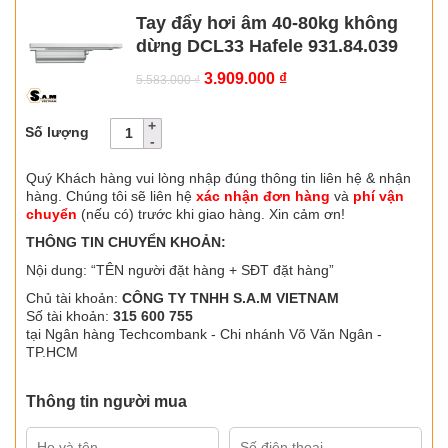
Tay đẩy hơi âm 40-80kg không
dừng DCL33 Hafele 931.84.039
Giá
Giá
3.909.000
₫
5.583.000
₫
gốc
hiện
là:
tại
Số lượng
5.583.000 ₫.
là:
3.909.000 ₫.
Quý Khách hàng vui lòng nhập đúng thông tin liên hệ & nhận
hàng. Chúng tôi sẽ liên hệ
xác nhận đơn hàng
và
phí vận
chuyển
(nếu có) trước khi giao hàng. Xin cảm ơn!
THÔNG TIN CHUYỂN KHOẢN:
Nội dung: “TÊN người đặt hàng + SĐT đặt hàng”
Chủ tài khoản:
CÔNG TY TNHH S.A.M VIETNAM
Số tài khoản:
315 600 755
tại Ngân hàng Techcombank - Chi nhánh Võ Văn Ngân -
TP.HCM
Thông tin người mua