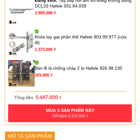
Đang xem:
Tay đẩy hơi âm 40-80kg không dừng
DCL33 Hafele 931.84.039
Giá
Giá
3.909.000
₫
gốc
hiện
là:
tại
5.583.000 ₫.
là:
3.909.000 ₫.
Khóa tay gạt phân thể Hafele 903.99.977 (cửa
đi)
Giá
Giá
1.373.000
₫
gốc
hiện
là:
tại
1.960.000 ₫.
là:
Bản lề lá chống cháy 2 bi Hafele 926.98.130
1.373.000 ₫.
Giá
Giá
165.000
₫
gốc
hiện
là:
tại
235.000 ₫.
là:
165.000 ₫.
5.447.000
Tổng tiền:
₫
MUA
3
SẢN PHẨM NÀY
Tiết kiệm
2.331.000
₫
MÔ TẢ SẢN PHẨM