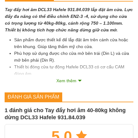
Tay đẩy hơi âm DCL33 Hafele 931.84.039 lắp đặt âm cửa. Lực
đẩy đa năng có thể điều chỉnh EN2-3 -4, sử dụng cho cửa
có trọng lượng từ 40kg-80kg, cánh rộng 750 – 1.100mm.
Thiết bị không tích hợp chức năng dừng giữ cửa mở.
Sản phẩm được thiết kế để lắp đặt âm trên cánh cửa hoặc
trên khung. Giúp tăng thẩm mỹ cho cửa.
Phù hợp sử dụng được cho cửa mở bên trái (Din L) và cửa
mở bên phải (Din R).
Thiết bị đóng cửa tự động Hafele DCL33 có cơ cấu CAM
đóng êm.
Có thể điều chỉnh được lực đóng, tốc độ đóng cửa và tốc độ
Xem thêm
chốt cửa bằng van trên thân.
Được sản xuất và kiểm định theo tiêu chuẩn EN 1154 và đạt
ĐÁNH GIÁ SẢN PHẨM
chứng nhận CE.
1 đánh giá cho
Tay đẩy hơi âm 40-80kg không
Thông số chi tiết tay đẩy hơi âm
1
dừng DCL33 Hafele 931.84.039
DCL33 Hafele 931.84.039:
5.0