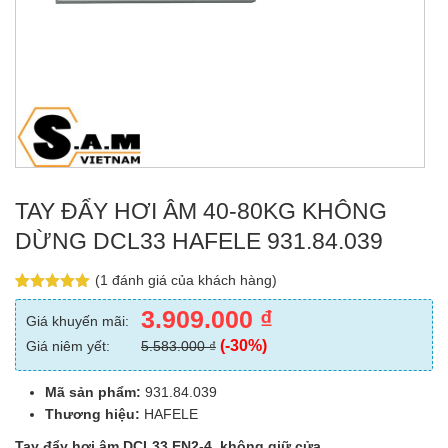
TAY ĐẨY HƠI ÂM 40-80KG KHÔNG
DỪNG DCL33 HAFELE 931.84.039
(
1
đánh giá của khách hàng)
5.00
1
trên 5
3.909.000
₫
dựa trên
Giá khuyến mãi:
đánh giá
(-30%)
Giá niêm yết:
5.583.000
₫
Mã sản phẩm:
931.84.039
Thương hiệu:
HAFELE
Tay đẩy hơi âm DCL33 EN2-4, không giữ cửa