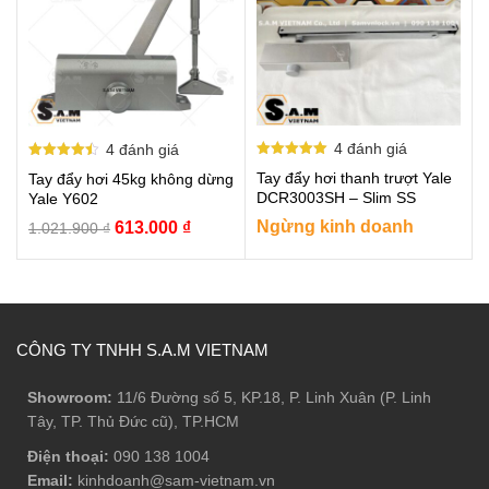
4
đánh giá
4
đánh giá
Được xếp
Được xếp
Tay đẩy hơi thanh trượt Yale
Tay đẩy hơi 45kg không dừng
hạng
hạng
5.00
4.50
DCR3003SH – Slim SS
Yale Y602
5 sao
5 sao
Giá
Giá
Ngừng kinh doanh
613.000
₫
1.021.900
₫
gốc
hiện
là:
tại
1.021.900 ₫.
là:
613.000 ₫.
CÔNG TY TNHH S.A.M VIETNAM
Showroom:
11/6 Đường số 5, KP.18, P. Linh Xuân (P. Linh
Tây, TP. Thủ Đức cũ), TP.HCM
Điện thoại:
090 138 1004
Email:
kinhdoanh@sam-vietnam.vn