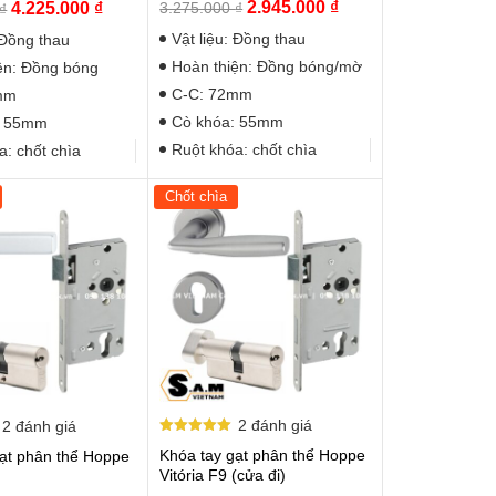
Giá
Giá
Giá
Giá
2.945.000
₫
4.225.000
₫
3.275.000
₫
₫
gốc
hiện
gốc
hiện
Vật liệu: Đồng thau
 Đồng thau
là:
tại
là:
tại
Hoàn thiện: Đồng bóng/mờ
ện: Đồng bóng
3.275.000 ₫.
là:
4.975.000 ₫.
là:
C-C: 72mm
mm
2.945.000 ₫.
4.225.000 ₫.
Cò khóa: 55mm
: 55mm
Ruột khóa: chốt chìa
a: chốt chìa
Chốt chìa
2
đánh giá
2
đánh giá
Được xếp
Khóa tay gạt phân thể Hoppe
gạt phân thể Hoppe
hạng
5.00
Vitória F9 (cửa đi)
5 sao