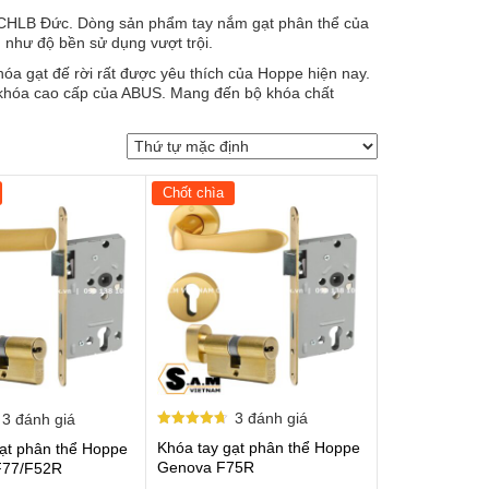
ừ CHLB Đức. Dòng sản phẩm tay nắm gạt phân thể của
g như độ bền sử dụng vượt trội.
hóa gạt đế rời
rất được yêu thích của Hoppe hiện nay.
khóa cao cấp của ABUS. Mang đến bộ khóa chất
Chốt chìa
3
đánh giá
3
đánh giá
Được xếp
Khóa tay gạt phân thể Hoppe
gạt phân thể Hoppe
hạng
4.67
Genova F75R
 F77/F52R
5 sao