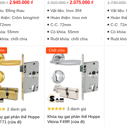
Giá
Giá
Giá
Giá
2.945.000
₫
2.075.000
₫
000
₫
2.310.000
₫
1.730.000
gốc
hiện
gốc
hiện
iệu: Đồng thau
Vật liệu: Inox 304
Vật liệu
là:
tại
là:
tại
 thiện: Crôm bóng/mờ
Hoàn thiện: Inox mờ
Hoàn thi
3.275.000 ₫.
là:
2.310.000 ₫.
là:
 72mm
C-C: 72mm
C-C: 72
2.945.000 ₫.
2.075.000 ₫.
hóa: 55mm
Cò khóa: 55mm
Cò khóa
khóa: chốt chìa
Ruột khóa: chốt chìa
Ruột khó
hìa
Chốt chìa
3
đánh giá
2
đánh giá
Được xếp
p
Khóa tay gạt phân thể Hoppe
ay gạt phân thể Hoppe
hạng
4.67
Vitória F49R (cửa đi)
 F71 (cửa đi)
5 sao