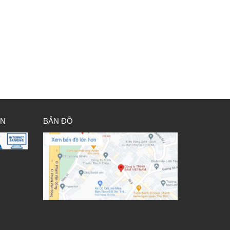
ÁN
BẢN ĐỒ