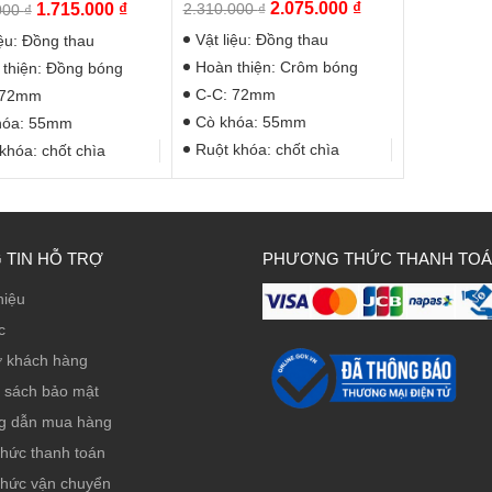
Giá
Giá
Giá
Giá
2.075.000
₫
1.715.000
₫
2.310.000
₫
000
₫
gốc
hiện
gốc
hiện
Vật liệu: Đồng thau
iệu: Đồng thau
là:
tại
là:
tại
Hoàn thiện: Crôm bóng
thiện: Đồng bóng
2.310.000 ₫.
là:
1.910.000 ₫.
là:
C-C: 72mm
 72mm
2.075.000 ₫.
1.715.000 ₫.
Cò khóa: 55mm
hóa: 55mm
Ruột khóa: chốt chìa
khóa: chốt chìa
 TIN HỖ TRỢ
PHƯƠNG THỨC THANH TO
hiệu
c
ợ khách hàng
 sách bảo mật
g dẫn mua hàng
thức thanh toán
thức vận chuyển