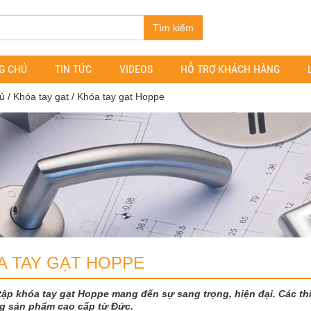
Tìm kiếm
G CHỦ
TIN TỨC
VIDEOS
HỖ TRỢ KHÁCH HÀNG
ủ
/
Khóa tay gạt
/ Khóa tay gạt Hoppe
A TAY GẠT HOPPE
ập khóa tay gạt Hoppe mang đến sự sang trọng, hiện đại. Các thiế
g sản phẩm cao cấp từ Đức.