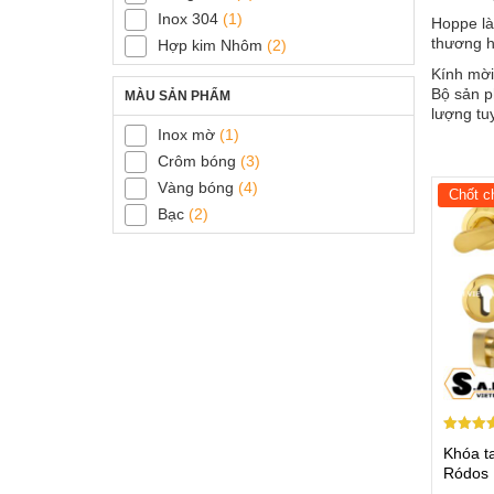
Inox 304
(1)
Hoppe là
thương h
Hợp kim Nhôm
(2)
Kính mờ
Bộ sản p
MÀU SẢN PHẨM
lượng tu
Inox mờ
(1)
Crôm bóng
(3)
Vàng bóng
(4)
Chốt c
Bạc
(2)
Được xế
Khóa t
hạng
4.50
Ródos
5 sao