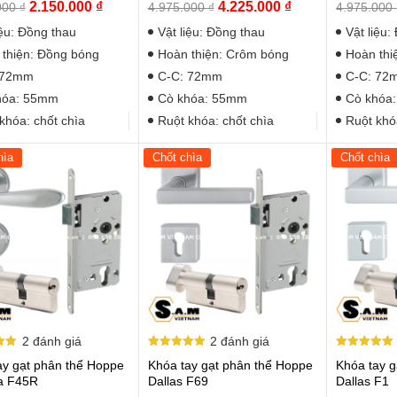
Giá
Giá
Giá
Giá
2.150.000
₫
4.225.000
₫
000
₫
4.975.000
₫
4.975.000
gốc
hiện
gốc
hiện
iệu: Đồng thau
Vật liệu: Đồng thau
Vật liệu:
là:
tại
là:
tại
thiện: Đồng bóng
Hoàn thiện: Crôm bóng
Hoàn thi
2.400.000 ₫.
là:
4.975.000 ₫.
là:
 72mm
C-C: 72mm
C-C: 72
2.150.000 ₫.
4.225.000 ₫.
hóa: 55mm
Cò khóa: 55mm
Cò khóa
khóa: chốt chìa
Ruột khóa: chốt chìa
Ruột khó
hìa
Chốt chìa
Chốt chìa
2
đánh giá
2
đánh giá
p
Được xếp
Được xếp
ay gạt phân thể Hoppe
Khóa tay gạt phân thể Hoppe
Khóa tay 
hạng
hạng
5.00
5.00
a F45R
Dallas F69
Dallas F1
5 sao
5 sao