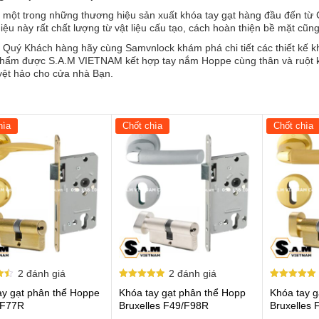
 một trong những thương hiệu sản xuất khóa tay gạt hàng đầu đến t
iệu này rất chất lượng từ vật liệu cấu tạo, cách hoàn thiện bề mặt cũn
i Quý Khách hàng hãy cùng
Samvnlock
khám phá chi tiết các thiết kế
k
hẩm được S.A.M VIETNAM kết hợp tay nắm Hoppe cùng thân và ruột 
yệt hảo cho cửa nhà Bạn.
hìa
Chốt chìa
Chốt chìa
2
đánh giá
2
đánh giá
p
Được xếp
Được xếp
ay gạt phân thể Hoppe
Khóa tay gạt phân thể Hopp
Khóa tay 
hạng
hạng
5.00
5.00
 F77R
Bruxelles F49/F98R
Bruxelles
5 sao
5 sao