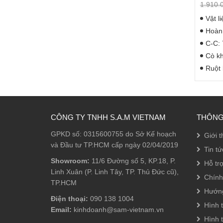
1.910.
Vật l
Hoàn 
C-C:
Cò k
Ruột 
CÔNG TY TNHH S.A.M VIETNAM
THÔNG
GPKD số: 0315600755 do Sở Kế hoạch
Giới t
và Đầu tư TP.HCM cấp ngày 02/04/2019
Tin tứ
Showroom:
11/6 Đường số 5, KP.18, P.
Hỗ tr
Linh Xuân (P. Linh Tây, TP. Thủ Đức cũ),
Chính
TP.HCM
Hướn
Điện thoại:
090 138 1004
Hình 
Email:
kinhdoanh@sam-vietnam.vn
Hình 