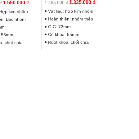
Giá
Giá
Giá
Giá
1.335.000
₫
1.550.000
₫
1.485.000
₫
₫
gốc
hiện
gốc
hiện
Vật liệu: hợp kim nhôm
: Hợp kim nhôm
là:
tại
là:
tại
Hoàn thiện: nhôm thép
ện: Bạc nhôm
1.485.000 ₫.
là:
1.730.000 ₫.
là:
C-C: 72mm
mm
1.335.000 ₫.
1.550.000 ₫.
Cò khóa: 55mm
: 55mm
Ruột khóa: chốt chìa
a: chốt chìa