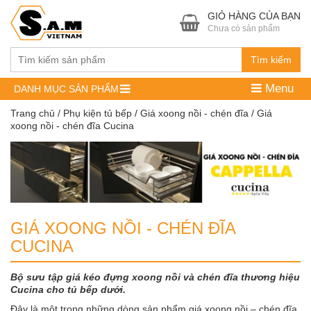
GIỎ HÀNG CỦA BẠN
Chưa có sản phẩm
Tìm kiếm
Menu
DANH MỤC SẢN PHẨM
Trang chủ
/
Phụ kiện tủ bếp
/
Giá xoong nồi - chén đĩa
/ Giá
xoong nồi - chén đĩa Cucina
GIÁ XOONG NỒI - CHÉN ĐĨA
CUCINA
Bộ sưu tập giá kéo đựng xoong nồi và chén đĩa thương hiệu
Cucina cho tủ bếp dưới.
Đây là một trong những dòng sản phẩm
giá xoong nồi – chén đĩa