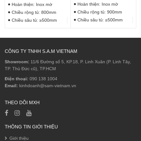
Hoàn thiện: Inox mờ
Hoàn thiện: Inox mờ
Chiều rộng tủ: 900mm
Chiều rộng tủ: 800mm
Chiều sâu tủ: ≥500mm
Chiều sâu tủ: ≥500mm
CÔNG TY TNHH S.A.M VIETNAM
Showroom:
11/6 Đường số 5, KP.18, P. Linh Xuân (P. Linh Tây,
TP. Thủ Đức cũ), TP.HCM
Điện thoại:
090 138 1004
Email:
kinhdoanh@sam-vietnam.vn
THEO DÕI MXH
THÔNG TIN GIỚI THIỆU
Giới thiệu