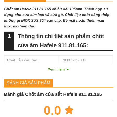
Chốt âm Hafele 911.81.165 chiều dài 105mm. Thích hợp sử
dụng cho cửa kim loại và cửa gỗ. Chất liệu chốt bằng thép
không gỉ INOX SUS 304 cao cấp. Bề mặt hoàn thiện màu
Inox mờ hiện đại.
Thông tin chi tiết sản phẩm chốt
1
cửa âm Hafele 911.81.165:
Chất liệu cấu tạo:
INOX SUS 304
Xem thêm
Màu Inox mờ (Satin Stainless
Màu sắc hoàn thiện:
Steel)
ĐÁNH GIÁ SẢN PHẨM
Kích thước mặt chốt (Dài x
172 x 25 x 23 mm
Rộng x Sâu):
Đánh giá Chốt âm cửa sắt Hafele 911.81.165
Chiều dài thanh chốt (Size
105 mm
A):
0.0
Loại cửa phù hợp:
Cửa sắt và Cửa gỗ