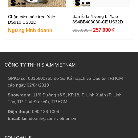
Bản lề lá 4 vòng bi Yale
Chặn cửa móc treo Yale
3S4BB403030-CE US32D
DS910 US32D
Giá
Giá
257.000
₫
Ngừng kinh doanh
396.000
₫
gốc
hiện
là:
tại
396.000 ₫.
là:
257.000 ₫.
CÔNG TY TNHH S.A.M VIETNAM
GPKD số: 0315600755 do Sở Kế hoạch và Đầu tư TP.HCM
cấp ngày 02/04/2019
Showroom:
11/6 Đường số 5, KP.18, P. Linh Xuân (P. Linh
Tây, TP. Thủ Đức cũ), TP.HCM
Điện thoại:
090 138 1004
Email:
kinhdoanh@sam-vietnam.vn
FOLLOW US