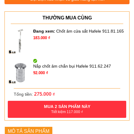
THƯỜNG MUA CÙNG
Đang xem:
Chốt âm cửa sắt Hafele 911.81.165
Giá
Giá
183.000
₫
gốc
hiện
là:
tại
261.000 ₫.
là:
183.000 ₫.
Nắp chốt âm chắn bụi Hafele 911.62.247
Giá
Giá
92.000
₫
gốc
hiện
là:
tại
131.000 ₫.
là:
92.000 ₫.
275.000
Tổng tiền:
₫
MUA
2
SẢN PHẨM NÀY
Tiết kiệm
117.000
₫
MÔ TẢ SẢN PHẨM