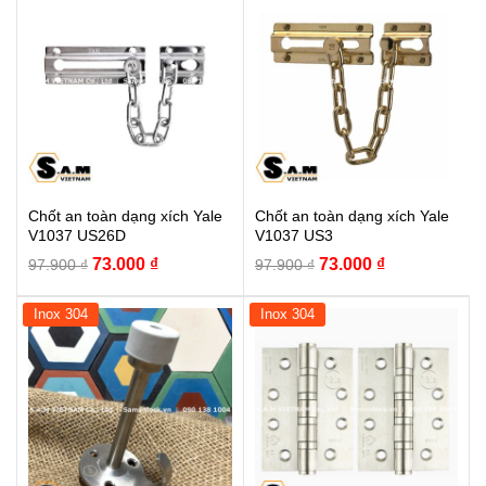
Chốt an toàn dạng xích Yale
Chốt an toàn dạng xích Yale
V1037 US26D
V1037 US3
Giá
Giá
Giá
Giá
73.000
₫
73.000
₫
97.900
₫
97.900
₫
gốc
hiện
gốc
hiện
là:
tại
là:
tại
Inox 304
Inox 304
97.900 ₫.
là:
97.900 ₫.
là:
73.000 ₫.
73.000 ₫.