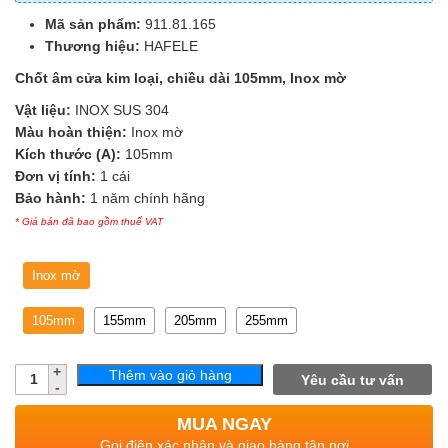
Mã sản phẩm:
911.81.165
Thương hiệu:
HAFELE
Chốt âm cửa kim loại, chiều dài 105mm, Inox mờ
Vật liệu:
INOX SUS 304
Màu hoàn thiện:
Inox mờ
Kích thước (A):
105mm
Đơn vị tính:
1 cái
Bảo hành:
1 năm chính hãng
* Giá bán đã bao gồm thuế VAT
Inox mờ
105mm
155mm
205mm
255mm
Số
Thêm vào giỏ hàng
Yêu cầu tư vấn
lượng
MUA NGAY
Gọi điện xác nhận và giao hàng tận nơi