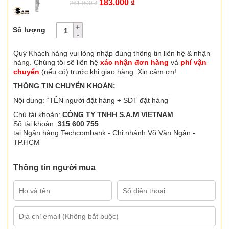
Giá
Giá
183.000
₫
261.000
₫
gốc
hiện
là:
tại
Số lượng
261.000 ₫.
là:
183.000 ₫.
Quý Khách hàng vui lòng nhập đúng thông tin liên hệ & nhận
hàng. Chúng tôi sẽ liên hệ
xác nhận đơn hàng
và
phí vận
chuyển
(nếu có) trước khi giao hàng. Xin cảm ơn!
THÔNG TIN CHUYỂN KHOẢN:
Nội dung: “TÊN người đặt hàng + SĐT đặt hàng”
Chủ tài khoản:
CÔNG TY TNHH S.A.M VIETNAM
Số tài khoản:
315 600 755
tại Ngân hàng Techcombank - Chi nhánh Võ Văn Ngân -
TP.HCM
Thông tin người mua