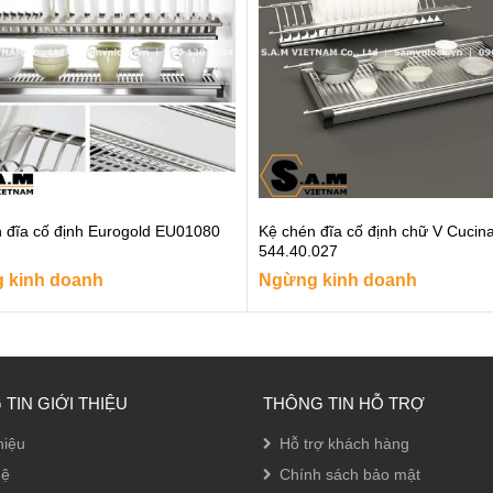
 đĩa cố định Eurogold EU01080
Kệ chén đĩa cố định chữ V Cucin
544.40.027
 kinh doanh
Ngừng kinh doanh
TIN GIỚI THIỆU
THÔNG TIN HỖ TRỢ
hiệu
Hỗ trợ khách hàng
hệ
Chính sách bảo mật