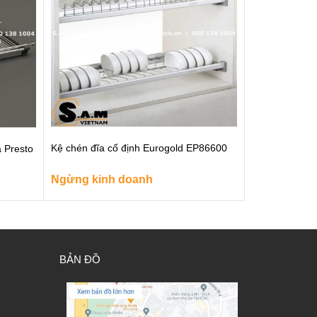
Kệ chén đĩa cố định Eurogold EP86600
a Presto
Ngừng kinh doanh
BẢN ĐỒ