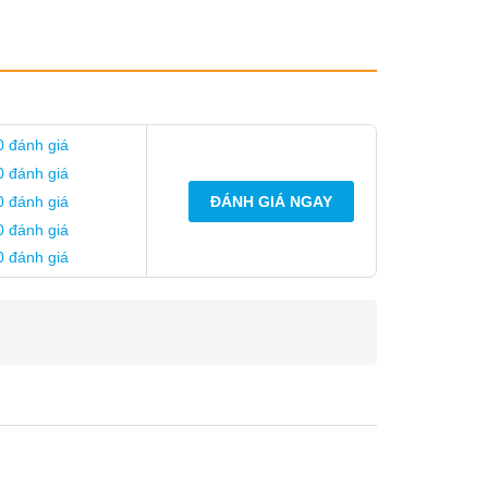
lắp đặt
0 đánh giá
0 đánh giá
0 đánh giá
ĐÁNH GIÁ NGAY
0 đánh giá
0 đánh giá
ếp chuẩn chất lượng Italia, được phân phối bởi
090 138 1004
để được hỗ trợ ngay nhé!