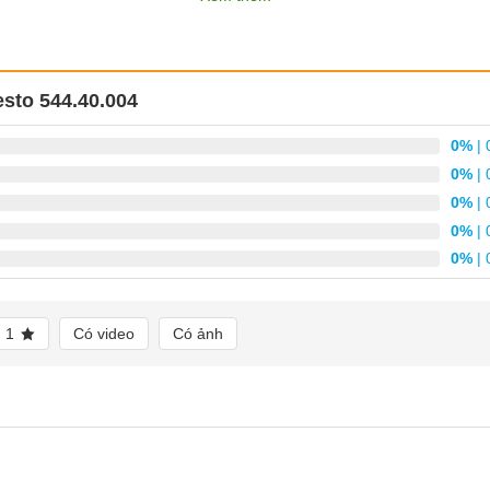
564 x 276 mm
10 kg
esto 544.40.004
Khay úp dĩa, khay úp chén, khay hứng nước & bộ ốc vít 
Hộp giấy
0%
| 
0%
| 
01 năm chính hãng theo chính sách Hafele Việt Nam
0%
| 
0%
| 
Presto cho tủ bếp trên
0%
| 
phụ kiện tủ bếp chính hãng của Cucina – thương hiệu phụ kiện nhà b
sản phẩm phù hợp và liên hệ ngay với
Samvnlock
thông qua
Hotline:
1
Có video
Có ảnh