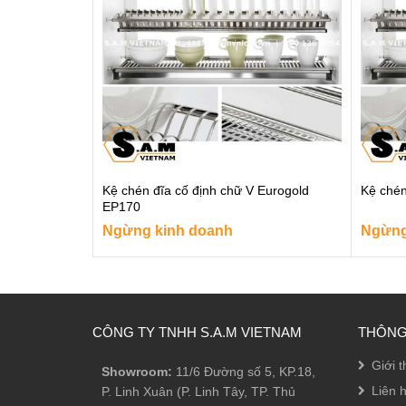
Kệ chén đĩa cố định chữ V Eurogold
Kệ chén
EP170
Ngừng kinh doanh
Ngừng
CÔNG TY TNHH S.A.M VIETNAM
THÔNG 
Giới t
Showroom:
11/6 Đường số 5, KP.18,
Liên 
P. Linh Xuân (P. Linh Tây, TP. Thủ