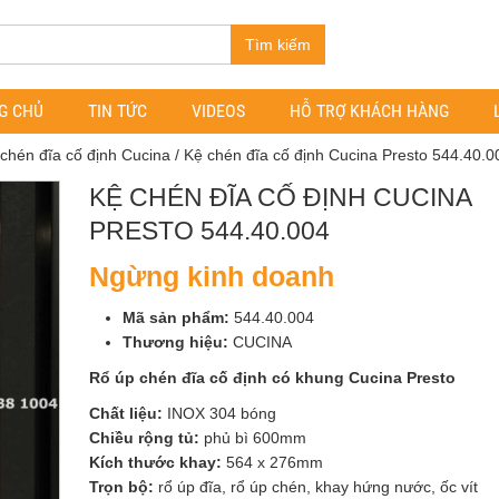
Tìm kiếm
G CHỦ
TIN TỨC
VIDEOS
HỖ TRỢ KHÁCH HÀNG
chén đĩa cố định Cucina
/ Kệ chén đĩa cố định Cucina Presto 544.40.0
KỆ CHÉN ĐĨA CỐ ĐỊNH CUCINA
PRESTO 544.40.004
Ngừng kinh doanh
Mã sản phẩm:
544.40.004
Thương hiệu:
CUCINA
Rổ úp chén đĩa cố định có khung Cucina Presto
Chất liệu:
INOX 304 bóng
Chiều rộng tủ:
phủ bì 600mm
Kích thước khay:
564 x 276mm
Trọn bộ:
rổ úp đĩa, rổ úp chén, khay hứng nước, ốc vít