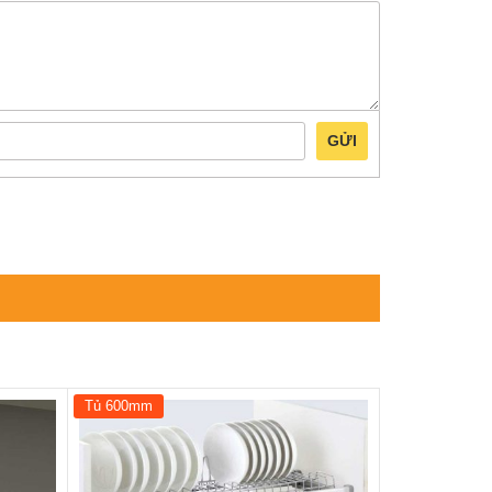
GỬI
Tủ 600mm