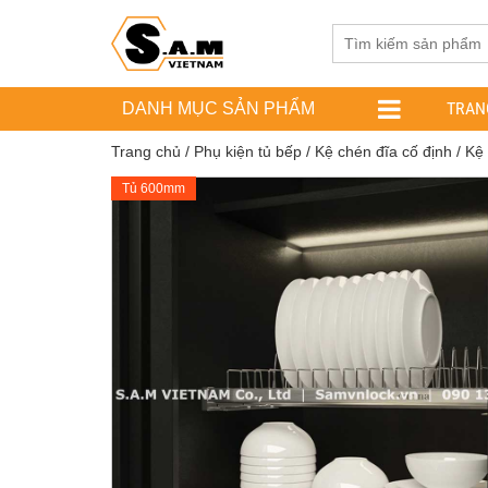
TRAN
DANH MỤC SẢN PHẨM
Trang chủ
/
Phụ kiện tủ bếp
/
Kệ chén đĩa cố định
/
Kệ 
Tủ 600mm