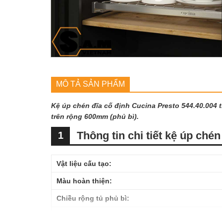
MÔ TẢ SẢN PHẨM
Kệ úp chén đĩa cố định Cucina Presto 544.40.004 
trên rộng 600mm (phủ bì).
Thông tin chi tiết kệ úp ché
1
Vật liệu cấu tạo:
Màu hoàn thiện:
Chiều rộng tủ phủ bì:
Chiều sâu tủ lọt lòng: