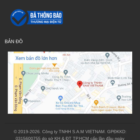
BẢN ĐỒ
© 2019-2026. Công ty TNHH S.A.M VIETNAM. GPĐKKD:
0315600755 do sở KH & ĐT TP.HCM cấp lần đầu ngày