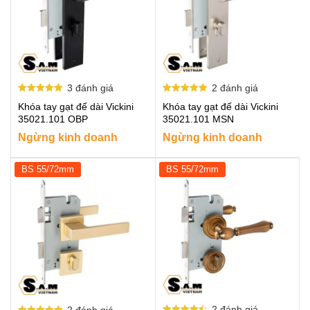
3
đánh giá
2
đánh giá
Được xếp
Được xếp
Khóa tay gạt đế dài Vickini
Khóa tay gạt đế dài Vickini
hạng
hạng
5.00
5.00
35021.101 OBP
35021.101 MSN
5 sao
5 sao
Ngừng kinh doanh
Ngừng kinh doanh
BS 55/72mm
BS 55/72mm
2
đánh giá
2
đánh giá