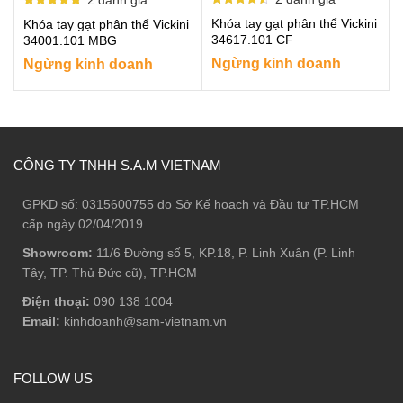
Được xếp
Được xếp
Khóa tay gạt phân thể Vickini
Khóa tay gạt phân thể Vickini
hạng
hạng
4.50
5.00
34617.101 CF
34001.101 MBG
5 sao
5 sao
Ngừng kinh doanh
Ngừng kinh doanh
CÔNG TY TNHH S.A.M VIETNAM
GPKD số: 0315600755 do Sở Kế hoạch và Đầu tư TP.HCM
cấp ngày 02/04/2019
Showroom:
11/6 Đường số 5, KP.18, P. Linh Xuân (P. Linh
Tây, TP. Thủ Đức cũ), TP.HCM
Điện thoại:
090 138 1004
Email:
kinhdoanh@sam-vietnam.vn
FOLLOW US