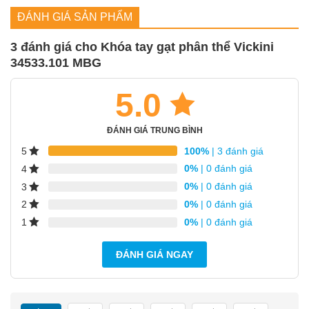
phẩm đi kèm 3 chìa khóa vi tính 2 mặt. Chiều dài ruột 70mm
ĐÁNH GIÁ SẢN PHẨM
(không bao gồm phần núm vặn). Thích hợp lắp đặt cho cửa
có độ dày từ 35 – 45mm.
3 đánh giá cho
Khóa tay gạt phân thể Vickini
34533.101 MBG
Thông số kỹ thuật ổ khóa phân thể
1
Vickini 34533.101 MBG:
5.0
Tay nắm gạt:
ĐÁNH GIÁ TRUNG BÌNH
100%
| 3 đánh giá
5
Vật liệu tay nắm:
hợp kim nhôm
0%
| 0 đánh giá
4
Màu hoàn thiện:
vàng xước mờ
0%
| 0 đánh giá
3
Thân khóa:
0%
| 0 đánh giá
2
0%
| 0 đánh giá
1
Màu hoàn thiện:
Inox mờ
Chiều dài cò khóa
ĐÁNH GIÁ NGAY
(khoảng cách từ mép
55 mm
cửa đến tâm lỗ ruột
khóa):