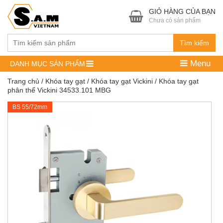
GIỎ HÀNG CỦA BẠN
Chưa có sản phẩm
Tìm kiếm
Menu
DANH MỤC SẢN PHẨM
Trang chủ
/
Khóa tay gạt
/
Khóa tay gạt Vickini
/ Khóa tay gạt
phân thể Vickini 34533.101 MBG
BS 55/72mm