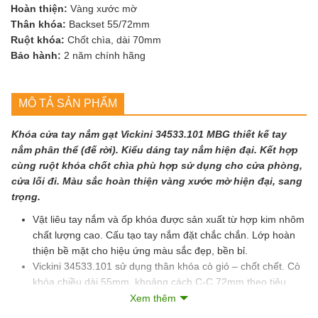
Hoàn thiện:
Vàng xước mờ
Thân khóa:
Backset 55/72mm
Ruột khóa:
Chốt chìa, dài 70mm
Bảo hành:
2 năm chính hãng
MÔ TẢ SẢN PHẨM
Khóa cửa tay nắm gạt Vickini 34533.101 MBG thiết kế tay
nắm phân thể (đế rời). Kiểu dáng tay nắm hiện đại. Kết hợp
cùng ruột khóa chốt chìa phù hợp sử dụng cho cửa phòng,
cửa lối đi. Màu sắc hoàn thiện vàng xước mờ hiện đại, sang
trọng.
Vật liêu tay nắm và ốp khóa được sản xuất từ hợp kim nhôm
chất lượng cao. Cấu tạo tay nắm đặt chắc chắn. Lớp hoàn
thiện bề mặt cho hiệu ứng màu sắc đẹp, bền bỉ.
Vickini 34533.101 sử dụng thân khóa cò gió – chốt chết. Cò
khóa chiều dài 55mm, khoảng cách C-C 72mm theo tiêu
chuẩn châu Âu.
Xem thêm
Ruột khóa sử dụng loại 1 bên chốt vặn – 1 bên chìa. Sản