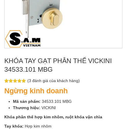
KHÓA TAY GẠT PHÂN THỂ VICKINI
34533.101 MBG
(
3
đánh giá của khách hàng)
5.00
3
trên 5
Ngừng kinh doanh
dựa trên
đánh giá
Mã sản phẩm:
34533.101 MBG
Thương hiệu:
VICKINI
Khóa phân thể hợp kim nhôm, ruột khóa vặn chìa
Tay khóa:
Hợp kim nhôm