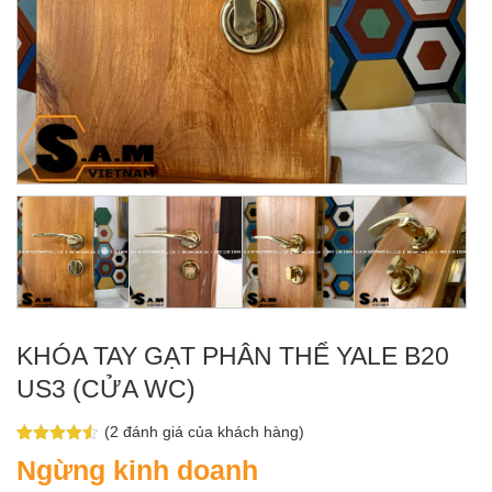
KHÓA TAY GẠT PHÂN THỂ YALE B20
US3 (CỬA WC)
(
2
đánh giá của khách hàng)
4.50
2
trên 5
Ngừng kinh doanh
dựa trên
đánh giá