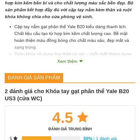
hợp kim kẽm bền bỉ và cho chất lượng màu sắc bền đẹp. Bộ
sản phẩm kết hợp đầy đủ với cặp tay nắm kèm thân và ruột
khóa không chìa cho cửa phòng vệ sinh.
Cặp tay nắm gạt phân thể Yale B20 kiểu dáng thanh lịch.
Chất liệu cấu tạo từ hợp kim kẽm chất lượng cao. Bề mặt
hoàn thiện màu đồng bóng cho chất màu sâu, đẹp mắt và
sang trọng.
Thân khóa sử dụng loại thân cò gió – chốt chết thông dụng.
Kích thước cò khóa 55/72mm phù hợp cho cửa gỗ. Hoàn
Xem thêm
thiện mặt thân khóa cùng bas khung bao màu đồng bóng.
Khóa sử dụng ruột vệ sinh không chìa 500 Series. Chiều dài
ĐÁNH GIÁ SẢN PHẨM
ruột 70mm phù hợp cho cửa dày tối đa 50mm.
2 đánh giá cho
Khóa tay gạt phân thể Yale B20
Thông tin chi tiết bộ khóa tay gạt
1
US3 (cửa WC)
phân thể Yale B20 US3 cho cửa
4.5
WC:
ĐÁNH GIÁ TRUNG BÌNH
Tay nắm gạt dòng Beverly, ốp rời, nắp chụp tròn:
50%
| 1 đánh giá
5