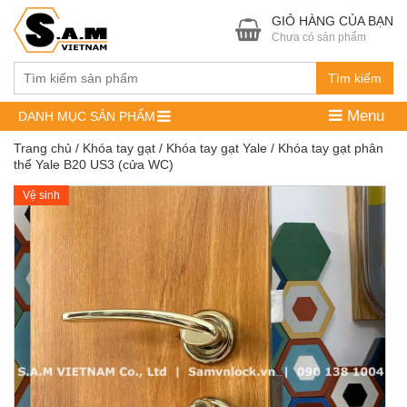
GIỎ HÀNG CỦA BẠN
Chưa có sản phẩm
Tìm kiếm
Menu
DANH MỤC SẢN PHẨM
Trang chủ
/
Khóa tay gạt
/
Khóa tay gạt Yale
/ Khóa tay gạt phân
thể Yale B20 US3 (cửa WC)
Vệ sinh