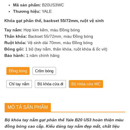
Mã sản phẩm:
B20US3WC
Thương hiệu:
YALE
Khóa gạt phân thể, backset 55/72mm, ruột vệ sinh
Tay nắm:
Hợp kim kẽm, màu Đồng bóng
Thân khóa:
Backset 55/72mm, màu Đồng bóng
Ruột khóa:
Vệ sinh dài 70mm, màu Đồng bóng
Đóng gói:
1 bộ (tay nắm, thân khóa, ruột khóa & ốc vít)
Bảo hành:
1 năm chính hãng
Đồng bóng
Crôm bóng
Chỉ tay nắm
Bộ khóa cửa đi
Bộ khóa cửa WC
MÔ TẢ SẢN PHẨM
Bộ khóa tay nắm gạt phân thể Yale B20 US3 hoàn thiện màu
đồng bóng cao cấp. Kiểu dáng tay nắm đẹp mắt, chất liệu