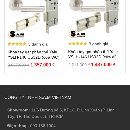
3
đánh giá
3
đánh giá
Được xếp
Được xếp
Khóa tay gạt phân thể Yale
Khóa tay gạt phân thể Yale
hạng
hạng
5.00
5.00
YSLH-146 US32D (cửa đi)
YSLH-146 US32D (cửa WC)
5 sao
5 sao
Giá
Giá
Giá
Giá
1.437.000
₫
1.357.000
₫
2.211.000
₫
2.087.800
₫
gốc
hiện
gốc
hiện
là:
tại
là:
tại
2.211.000 ₫.
là:
2.087.800 ₫.
là:
1.437.0
1.357.000 ₫.
CÔNG TY TNHH S.A.M VIETNAM
Showroom:
11/6 Đường số 5, KP.18, P. Linh Xuân (P. Linh
Tây, TP. Thủ Đức cũ), TP.HCM
Điện thoại:
090 138 1004