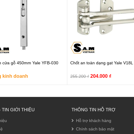
m cửa gỗ 450mm Yale YFB-030
Chốt an toàn dạng gạt Yale V18
Giá
Giá
 kinh doanh
204.000
₫
255.200
₫
gốc
hiện
là:
tại
255.200 ₫.
là:
204.000 ₫.
TIN GIỚI THIỆU
THÔNG TIN HỖ TRỢ
hiệu
Hỗ trợ khách hàng
hệ
Chính sách bảo mật