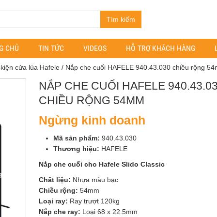
Tìm kiếm
G CHỦ
TIN TỨC
VIDEOS
HỖ TRỢ KHÁCH HÀNG
kiện cửa lùa Hafele
/ Nắp che cuối HAFELE 940.43.030 chiều rộng 5
NẮP CHE CUỐI HAFELE 940.43.0
CHIỀU RỘNG 54MM
Ngừng kinh doanh
Mã sản phẩm:
940.43.030
Thương hiệu:
HAFELE
Nắp che cuối cho Hafele Slido Classic
Chất liệu:
Nhựa màu bạc
Chiều rộng:
54mm
Loại ray:
Ray trượt 120kg
Nắp che ray:
Loại 68 x 22.5mm