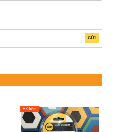
GỬI
HK kẽm