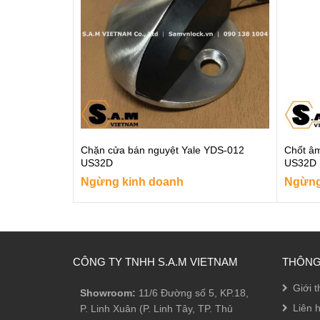
Chặn cửa bán nguyệt Yale YDS-012
Chốt â
US32D
US32D
Ngừng kinh doanh
Ngừng
CÔNG TY TNHH S.A.M VIETNAM
THÔNG 
Giới t
Showroom:
11/6 Đường số 5, KP.18,
Liên 
P. Linh Xuân (P. Linh Tây, TP. Thủ