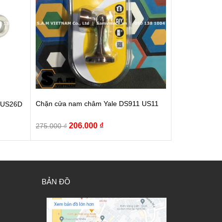
Chặn cửa nam châm Yale DS911 US11
L US26D
Giá
Giá
206.000
₫
275.000
₫
gốc
hiện
là:
tại
275.000 ₫.
là:
206.000 ₫.
BẢN ĐỒ