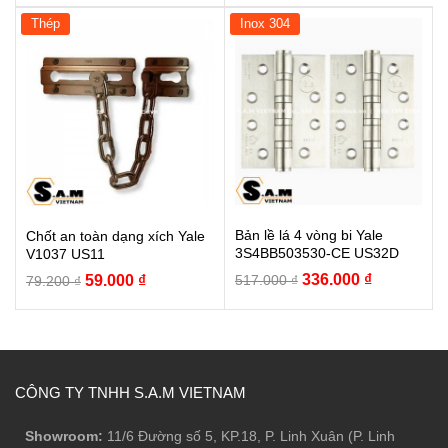
là:
tại
là:
tại
Thép
Inox 304
255.200 ₫.
là:
737.000 ₫.
là:
204.000 ₫.
479.000 ₫.
Bản lề lá 4 vòng bi Yale
Chốt an toàn dạng xích Yale
3S4BB503530-CE US32D
V1037 US11
Giá
Giá
Giá
Giá
336.000
₫
59.000
₫
517.000
₫
79.200
₫
gốc
hiện
gốc
hiện
là:
tại
là:
tại
517.000 ₫.
là:
79.200 ₫.
là:
336.000 ₫.
59.000 ₫.
CÔNG TY TNHH S.A.M VIETNAM
Showroom:
11/6 Đường số 5, KP.18, P. Linh Xuân (P. Linh