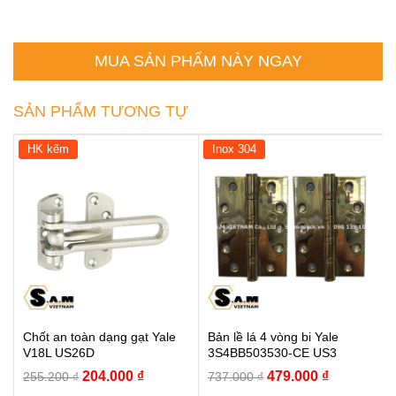
MUA SẢN PHẨM NÀY NGAY
SẢN PHẨM TƯƠNG TỰ
HK kẽm
Inox 304
Chốt an toàn dạng gạt Yale
Bản lề lá 4 vòng bi Yale
V18L US26D
3S4BB503530-CE US3
Giá
Giá
Giá
Giá
204.000
₫
479.000
₫
255.200
₫
737.000
₫
gốc
hiện
gốc
hiện