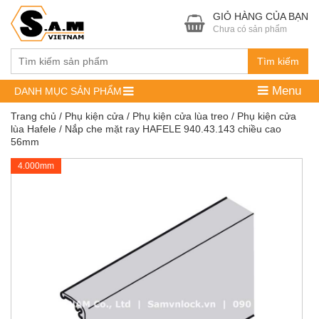
GIỎ HÀNG CỦA BẠN
Chưa có sản phẩm
Tìm kiếm
Menu
DANH MỤC SẢN PHẨM
Trang chủ
/
Phụ kiện cửa
/
Phụ kiện cửa lùa treo
/
Phụ kiện cửa
lùa Hafele
/ Nắp che mặt ray HAFELE 940.43.143 chiều cao
56mm
4.000mm