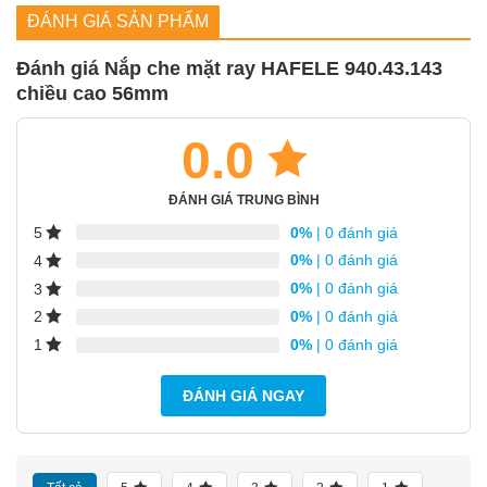
Vật liệu cấu tạo:
Nhôm
ĐÁNH GIÁ SẢN PHẨM
Màu sắc hoàn
mạ Bạc
thiện:
Đánh giá Nắp che mặt ray HAFELE 940.43.143
chiều cao 56mm
Chiều cao nắp
56 mm
che:
0.0
Chiều dài thanh:
4.000 mm
ĐÁNH GIÁ TRUNG BÌNH
Ứng dụng sản
Phù hợp cho Hafele Slido Classic I, K,
phẩm:
O
0%
| 0 đánh giá
5
0%
| 0 đánh giá
4
Hình thức lắp
Lắp dạng cài
đặt:
0%
| 0 đánh giá
3
0%
| 0 đánh giá
2
Thời gian bảo
01 năm chính hãng theo chính sách
0%
| 0 đánh giá
1
hành:
Hafele Việt Nam
ĐÁNH GIÁ NGAY
Xem thêm:
Bộ sưu tập phụ kiện cửa lùa treo Hafele chính hãng,
giá tốt
S.A.M VIETNAM chuyên cung cấp các dòng sản phẩm phụ kiện
cửa trượt Hafele và các thương hiệu hàng đầu khác. Hãy cùng