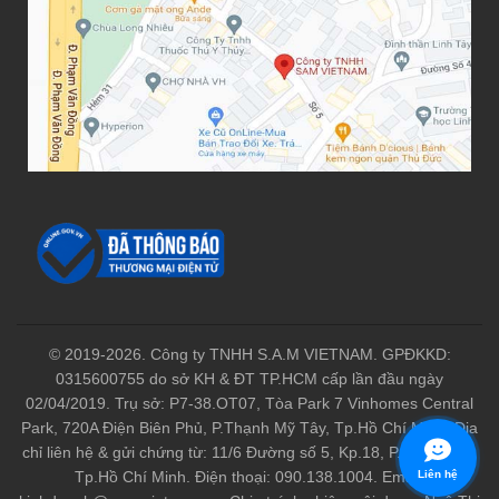
© 2019-2026. Công ty TNHH S.A.M VIETNAM. GPĐKKD:
0315600755 do sở KH & ĐT TP.HCM cấp lần đầu ngày
02/04/2019. Trụ sở: P7-38.OT07, Tòa Park 7 Vinhomes Central
Park, 720A Điện Biên Phủ, P.Thạnh Mỹ Tây, Tp.Hồ Chí Minh. Địa
chỉ liên hệ & gửi chứng từ: 11/6 Đường số 5, Kp.18, P.Linh Xuân,
Tp.Hồ Chí Minh. Điện thoại: 090.138.1004. Email:
Liên hệ