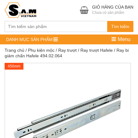
GIỎ HÀNG CỦA BẠN
Chưa có sản phẩm
Tìm kiếm
Menu
DANH MỤC SẢN PHẨM
Trang chủ
/
Phụ kiện mộc
/
Ray trượt
/
Ray trượt Hafele
/ Ray bi
giảm chấn Hafele 494.02.064
450mm