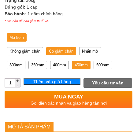
Trọng tải:
30kg
Đóng gói:
1 cặp
Bảo hành:
1 năm chính hãng
* Giá bán đã bao gồm thuế VAT
Mạ kẽm
Không giảm chấn
Có giảm chấn
Nhấn mở
300mm
350mm
400mm
450mm
500mm
Số
Thêm vào giỏ hàng
Yêu cầu tư vấn
lượng
MUA NGAY
Gọi điện xác nhận và giao hàng tận nơi
MÔ TẢ SẢN PHẨM