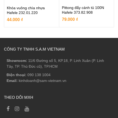
Pittong đẩy cánh tủ 100N
Khóa vuông chìa nhựa
Hafele 373.82.908
Hafele 232.01.220
79.000
₫
44.000
₫
CÔNG TY TNHH S.A.M VIETNAM
Showroom:
11/6 Đường số 5, KP.18, P. Linh Xuân (P. Linh
Tây, TP. Thủ Đức cũ), TP.HCM
Điện thoại:
090 138 1004
Email:
kinhdoanh@sam-vietnam.vn
THEO DÕI MXH