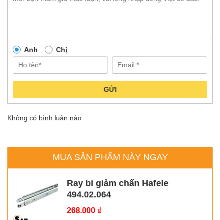
ngay hôm nay. Mọi thông tin chi tiết vui lòng liên hệ
Hotline:
090
138 1004
hoặc
Email:
kinhdoanh@sam-vietnam.vn
để được hỗ
trợ ngay.
Anh
Chị
GỬI
Không có bình luận nào
MUA SẢN PHẨM NÀY NGAY
Ray bi giảm chấn Hafele
494.02.064
268.000
₫