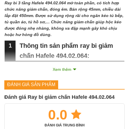
Ray bi 3 tầng Hafele 494.02.064 mở toàn phần, có tích hợp
chức năng giảm chấn, đóng êm. Bản rộng 45mm, chiều dài
lắp đặt 450mm. Được sử dụng rộng rãi cho ngăn kéo tủ bếp,
tủ quần áo, tủ hồ sơ,… Chức năng giảm chấn giúp hộc kéo
được đóng nhẹ nhàng, không va đập mạnh gây khó chịu
hoặc hư hỏng đồ dùng.
Thông tin sản phẩm ray bi giảm
1
chấn Hafele 494.02.064:
Xem thêm
Vật liệu:
Thép
Bề mặt hoàn
ĐÁNH GIÁ SẢN PHẨM
Mạ kẽm màu sáng
thiện:
Đánh giá Ray bi giảm chấn Hafele 494.02.064
Bản rộng ray bi:
45mm
Chiều dài lắp đặt:
450mm
0.0
Chiều dày:
1.2/1.2/1.5mm
ĐÁNH GIÁ TRUNG BÌNH
Trọng tải:
30kg