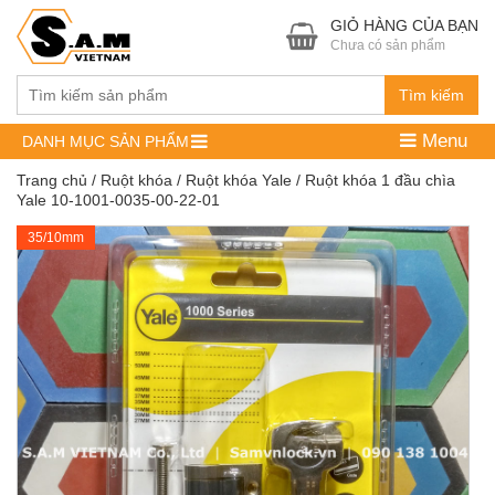
GIỎ HÀNG CỦA BẠN
Chưa có sản phẩm
Tìm kiếm
Menu
DANH MỤC SẢN PHẨM
Trang chủ
/
Ruột khóa
/
Ruột khóa Yale
/ Ruột khóa 1 đầu chìa
Yale 10-1001-0035-00-22-01
35/10mm