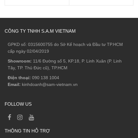
gốc
hiện
gốc
hiện
là:
tại
là:
tại
623.700 ₫.
là:
581.900 ₫.
là:
374.000 ₫.
349.000 ₫.
CÔNG TY TNHH S.A.M VIETNAM
GPKD số: 0315600755 do Sở Kế hoạch và Đầu tư TP.HCM
cấp ngày 02/04/2019
Showroom:
11/6 Đường số 5, KP.18, P. Linh Xuân (P. Linh
Tây, TP. Thủ Đức cũ), TP.HCM
Điện thoại:
090 138 1004
Email:
kinhdoanh@sam-vietnam.vn
FOLLOW US
THÔNG TIN HỖ TRỢ