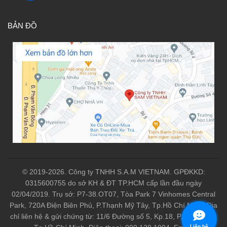
BẢN ĐỒ
© 2019-2026. Công ty TNHH S.A.M VIETNAM. GPĐKKD:
0315600755 do sở KH & ĐT TP.HCM cấp lần đầu ngày
02/04/2019. Trụ sở: P7-38.OT07, Tòa Park 7 Vinhomes Central
Park, 720A Điện Biên Phủ, P.Thạnh Mỹ Tây, Tp.Hồ Chí Minh. Địa
chỉ liên hệ & gửi chứng từ: 11/6 Đường số 5, Kp.18, P.Linh Xuân,
Liên hệ