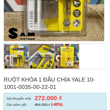
RUỘT KHÓA 1 ĐẦU CHÌA YALE 10-
1001-0035-00-22-01
272.000
₫
Giá khuyến mãi:
(-40%)
Giá niêm yết:
454.300
₫