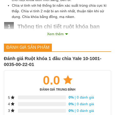
Chìa vi tính với hệ thống bi nấm xác suất trùng chìa cực kì
thấp. Chìa vi tính 2 mặt bi an ninh nhất, thuận tiện khi sử
dụng. Chìa khóa bằng đồng, mạ niken.
Thông tin chi tiết ruột khóa ban
1
Xem thêm
công 1 đầu chìa Yale 10-1001-0035-
00-22-01 (45mm):
ĐÁNH GIÁ SẢN PHẨM
Đánh giá Ruột khóa 1 đầu chìa Yale 10-1001-
Vật liệu cấu tạo:
Đồng
0035-00-22-01
Màu sắc hoàn
Nickel mờ (Satin-Nickel)
thiện:
0.0
Chiều dài ruột
35/10mm
khóa:
ĐÁNH GIÁ TRUNG BÌNH
0%
| 0 đánh giá
Tổng chiều dài
5
45mm
ruột khóa:
0%
| 0 đánh giá
4
0%
| 0 đánh giá
3
Phân loại sản
ruột khóa ban công 1 đầu chìa (ruột