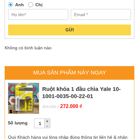
lượng hiện nay. Tại Samvnlock.vn, chúng tôi luôn cập nhật đầy
Anh
Chị
đủ các chủng loại sản phẩm, các chương trình ưu đãi hấp dẫn khi
mua hàng tại
Samvnlock.vn
.
GỬI
Không có bình luận nào
MUA SẢN PHẨM NÀY NGAY
Ruột khóa 1 đầu chìa Yale 10-
1001-0035-00-22-01
Giá
Giá
272.000
₫
454.300
₫
gốc
hiện
là:
tại
Số lượng
454.300 ₫.
là:
272.000 ₫.
Quý Khách hàng vui lòng nhập đúng thông tin liên hệ & nhận