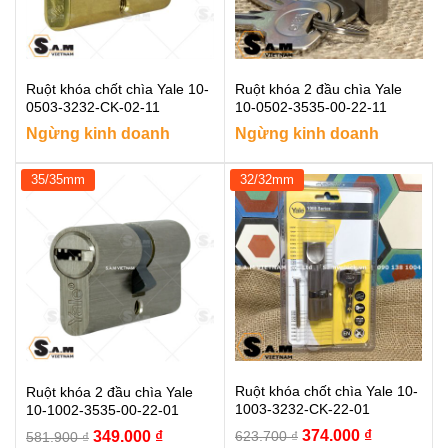
Ruột khóa chốt chìa Yale 10-
Ruột khóa 2 đầu chìa Yale
0503-3232-CK-02-11
10-0502-3535-00-22-11
Ngừng kinh doanh
Ngừng kinh doanh
35/35mm
32/32mm
Ruột khóa chốt chìa Yale 10-
Ruột khóa 2 đầu chìa Yale
1003-3232-CK-22-01
10-1002-3535-00-22-01
Giá
Giá
Giá
Giá
374.000
₫
349.000
₫
623.700
₫
581.900
₫