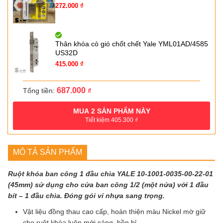
Giá
Giá
272.000
₫
gốc
hiện
là:
tại
454.300 ₫.
là:
272.000 ₫.
Thân khóa cò gió chốt chết Yale YML01AD/4585
US32D
Giá
Giá
415.000
₫
gốc
hiện
là:
tại
638.000 ₫.
là:
687.000
Tổng tiền:
₫
415.000 ₫.
MUA
2
SẢN PHẨM NÀY
Tiết kiệm
405.300
₫
MÔ TẢ SẢN PHẨM
Ruột khóa ban công 1 đầu chìa YALE 10-1001-0035-00-22-01
(45mm) sử dụng cho cửa ban công 1/2 (một nửa) với 1 đầu
bít – 1 đầu chìa. Đóng gói vỉ nhựa sang trọng.
Vật liệu đồng thau cao cấp, hoàn thiện màu Nickel mờ giữ
cho ruột khóa luôn mới sáng, bền bỉ.