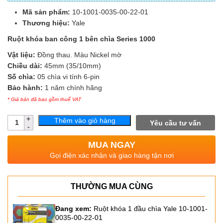
Mã sản phẩm:
10-1001-0035-00-22-01
Thương hiệu:
Yale
Ruột khóa ban công 1 bên chìa Series 1000
Vật liệu:
Đồng thau. Màu Nickel mờ
Chiều dài:
45mm (35/10mm)
Số chìa:
05 chìa vi tính 6-pin
Bảo hành:
1 năm chính hãng
* Giá bán đã bao gồm thuế VAT
Số
Thêm vào giỏ hàng
Yêu cầu tư vấn
lượng
MUA NGAY
Gọi điện xác nhận và giao hàng tận nơi
THƯỜNG MUA CÙNG
Đang xem:
Ruột khóa 1 đầu chìa Yale 10-1001-
0035-00-22-01