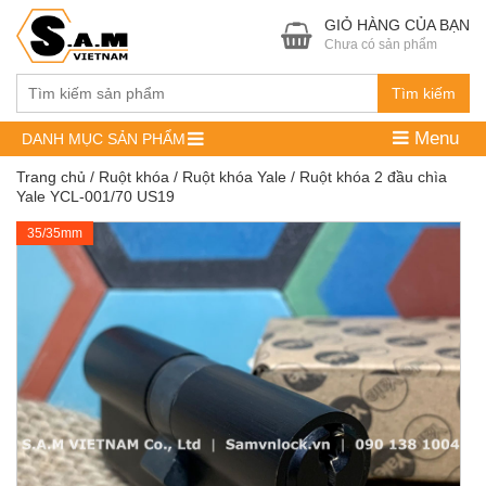
GIỎ HÀNG CỦA BẠN
Chưa có sản phẩm
Tìm kiếm
Menu
DANH MỤC SẢN PHẨM
Trang chủ
/
Ruột khóa
/
Ruột khóa Yale
/ Ruột khóa 2 đầu chìa
Yale YCL-001/70 US19
35/35mm