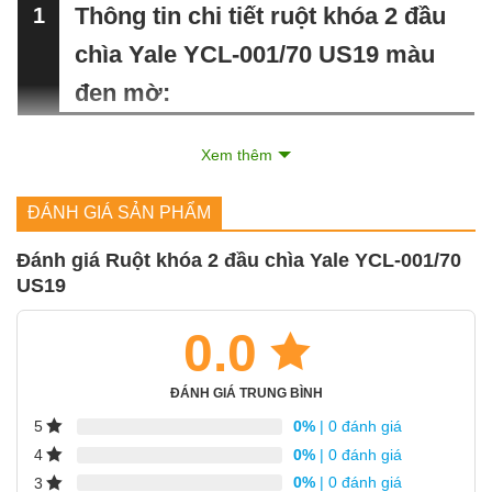
Thông tin chi tiết ruột khóa 2 đầu
1
chìa Yale YCL-001/70 US19
màu
đen mờ
:
Vật liệu ruột
Xem thêm
Đồng thau
khóa:
ĐÁNH GIÁ SẢN PHẨM
Màu sắc hoàn
Đen mờ US19 (Matt Black)
thiện:
Đánh giá Ruột khóa 2 đầu chìa Yale YCL-001/70
Chiều dài:
35/35 mm
US19
Tổng chiều dài
70 mm
0.0
ruột khóa:
Phân loại sản
Ruột khóa 2 bên chìa cho cửa lối đi, cửa
ĐÁNH GIÁ TRUNG BÌNH
phẩm:
thông phòng
0%
| 0 đánh giá
5
Ứng dụng:
Lắp đặt cho cửa gỗ, cửa sắt, cửa nhôm
0%
| 0 đánh giá
4
Số lượng chìa
0%
| 0 đánh giá
3