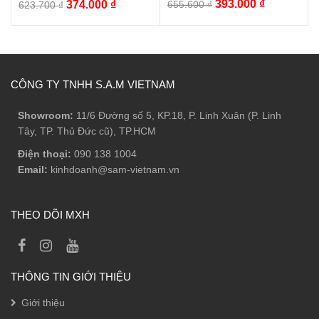
Giá
Giá
Giá
Giá
393.000
₫
374.000
₫
655.600
₫
623.700
₫
gốc
hiện
gốc
hiện
là:
tại
là:
tại
655.600 ₫.
là:
623.700 ₫.
là:
393.000 ₫.
374.000 ₫.
CÔNG TY TNHH S.A.M VIETNAM
Showroom:
11/6 Đường số 5, KP.18, P. Linh Xuân (P. Linh
Tây, TP. Thủ Đức cũ), TP.HCM
Điện thoại:
090 138 1004
Email:
kinhdoanh@sam-vietnam.vn
THEO DÕI MXH
THÔNG TIN GIỚI THIỆU
Giới thiệu