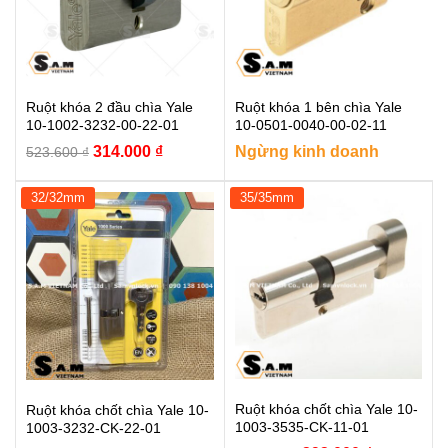
Ruột khóa 2 đầu chìa Yale
Ruột khóa 1 bên chìa Yale
10-1002-3232-00-22-01
10-0501-0040-00-02-11
Giá
Giá
314.000
₫
Ngừng kinh doanh
523.600
₫
gốc
hiện
là:
tại
32/32mm
35/35mm
523.600 ₫.
là:
314.000 ₫.
Ruột khóa chốt chìa Yale 10-
Ruột khóa chốt chìa Yale 10-
1003-3535-CK-11-01
1003-3232-CK-22-01