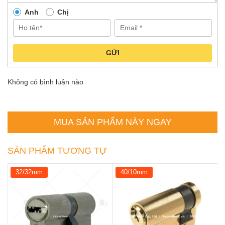
Anh
Chị
GỬI
Không có bình luận nào
MUA SẢN PHẨM NÀY NGAY
SẢN PHẨM TƯƠNG TỰ
32/32mm
40/10mm