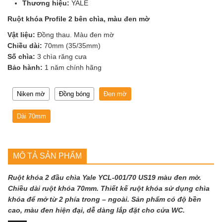
Thương hiệu:
YALE
Ruột khóa Profile 2 bên chìa, màu đen mờ
Vật liệu:
Đồng thau. Màu đen mờ
Chiều dài:
70mm (35/35mm)
Số chìa:
3 chìa răng cưa
Bảo hành:
1 năm chính hãng
Niken mờ
Đồng bóng
Đen mờ
Dài 70mm
MÔ TẢ SẢN PHẨM
Ruột khóa 2 đầu chìa Yale YCL-001/70 US19 màu đen mờ.
Chiều dài ruột khóa 70mm. Thiết kế ruột khóa sử dụng chìa
khóa để mở từ 2 phía trong – ngoài. Sản phẩm có độ bền
cao, màu đen hiện đại, dễ dàng lắp đặt cho cửa WC.