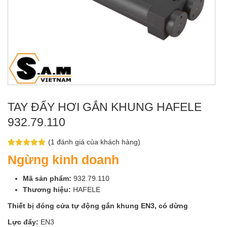
TAY ĐẨY HƠI GẮN KHUNG HAFELE
932.79.110
(
1
đánh giá của khách hàng)
5.00
1
trên 5
Ngừng kinh doanh
dựa trên
đánh giá
Mã sản phẩm:
932.79.110
Thương hiệu:
HAFELE
Thiết bị đóng cửa tự động gắn khung EN3, có dừng
Lực đẩy:
EN3