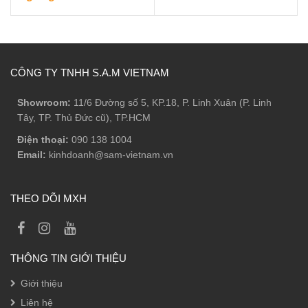
gốc
hiện
là:
tại
1.074.700 ₫.
là:
644.000 
CÔNG TY TNHH S.A.M VIETNAM
Showroom:
11/6 Đường số 5, KP.18, P. Linh Xuân (P. Linh
Tây, TP. Thủ Đức cũ), TP.HCM
Điện thoại:
090 138 1004
Email:
kinhdoanh@sam-vietnam.vn
THEO DÕI MXH
THÔNG TIN GIỚI THIỆU
Giới thiệu
Liên hệ