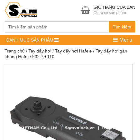
GIỎ HÀNG CỦA BẠN
Chưa có sản phẩm
Tìm kiếm
Menu
DANH MỤC SẢN PHẨM
Trang chủ
/
Tay đẩy hơi
/
Tay đẩy hơi Hafele
/ Tay đẩy hơi gắn
khung Hafele 932.79.110