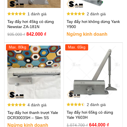
1
đánh giá
2
đánh giá
Được xếp
Được xếp
Tay đẩy hơi 45kg có dừng
Tay đẩy hơi không dừng Yank
hạng
hạng
5.00
5.00
Newstar ZA-181N
Y900
5 sao
5 sao
Giá
Giá
842.000
₫
Ngừng kinh doanh
935.000
₫
gốc
hiện
là:
tại
Max. 80kg
Max. 65kg
935.000 ₫.
là:
842.000 ₫.
2
đánh giá
4
đánh giá
Được xếp
Được xếp
Tay đẩy hơi 65kg có dừng
Tay đẩy hơi thanh trượt Yale
hạng
hạng
4.50
5.00
Yale Y603H
DCR3003SH – Slim SS
5 sao
5 sao
Giá
Giá
644.000
₫
Ngừng kinh doanh
1.074.700
₫