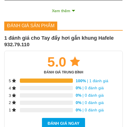
Vật liệu cấu tạo:
Xem thêm
Thân bằng hợp kim nhôm
Màu hoàn thiện:
Đen
ĐÁNH GIÁ SẢN PHẨM
Chức năng giữ
CÓ
cửa:
1 đánh giá cho
Tay đẩy hơi gắn khung Hafele
932.79.110
Lực đóng cửa:
EN3
5.0
Cửa khung nhôm mở 1 chiều/ 2
Loại cửa phù hợp:
chiều
ĐÁNH GIÁ TRUNG BÌNH
Chiều rộng cửa:
100%
| 1 đánh giá
5
Trọng lượng cửa:
tối đa 100kg
0%
| 0 đánh giá
4
Yêu cầu độ dày
0%
| 0 đánh giá
3
tối thiểu 95mm
khung cửa:
0%
| 0 đánh giá
2
Yêu cầu độ dày
0%
| 0 đánh giá
1
tối thiểu 38mm
cánh cửa:
ĐÁNH GIÁ NGAY
Góc mở cửa tối đa:
130°