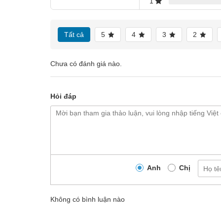
1
dạng chủng loại. Kính mời Quý Khách hàng cùng tha
Tất cả
5
4
3
2
Chưa có đánh giá nào.
Hỏi đáp
Anh
Chị
Không có bình luận nào