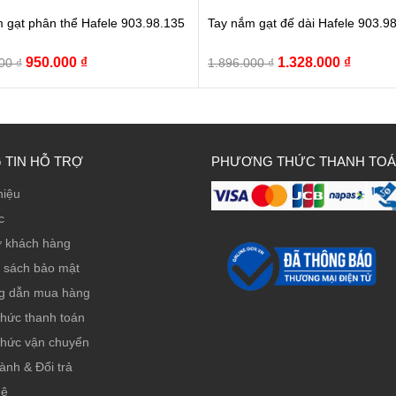
 gạt phân thể Hafele 903.98.135
Tay nắm gạt đế dài Hafele 903.9
Giá
Giá
Giá
Giá
950.000
₫
1.328.000
₫
000
₫
1.896.000
₫
gốc
hiện
gốc
hiện
là:
tại
là:
tại
1.356.000 ₫.
là:
1.896.000 ₫.
là:
950.000 ₫.
1.328.0
 TIN HỖ TRỢ
PHƯƠNG THỨC THANH TO
hiệu
c
ợ khách hàng
 sách bảo mật
g dẫn mua hàng
thức thanh toán
thức vận chuyển
ành & Đổi trả
hệ