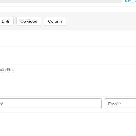
0%
| 
m quan và chọn mua sản phẩm ưng ý ngay bây giờ nhé!
1
Có video
Có ảnh