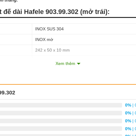
ăm tháng.
t đế dài Hafele 903.99.302 (mở trái):
INOX SUS 304
INOX mờ
242 x 50 x 10 mm
tay gạt (C –
Xem thêm
72 mm
từ 38 – 50 mm
Mở trái (DIN L)
99.302
cặp tay nắm gạt đế liền, trục liên kết, ốc vít
0%
| 
1 năm chính hãng theo chính sách Hafele Việt Nam
0%
| 
0%
| 
cao cấp, hợp thời trang
0%
| 
hóa cửa và phụ kiện cửa chính hãng của thương hiệu Hafele.
Samvnl