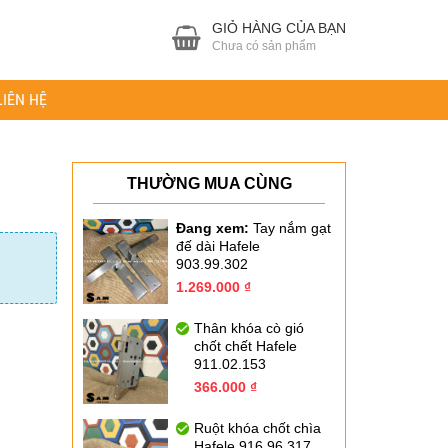
GIỎ HÀNG CỦA BẠN
Chưa có sản phẩm
LIÊN HỆ
THƯỜNG MUA CÙNG
Đang xem:
Tay nắm gạt
đế dài Hafele
903.99.302
Giá
Giá
1.269.000
₫
gốc
hiện
là:
tại
Thân khóa cò gió
1.812.000 ₫.
là:
chốt chết Hafele
1.269.000 ₫.
911.02.153
Giá
Giá
366.000
₫
gốc
hiện
là:
tại
Ruột khóa chốt chìa
522.000 ₫.
là:
Hafele 916.96.317