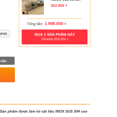
366.000 ₫.
Giá
Giá
363.000
₫
gốc
hiện
là:
tại
518.000 ₫.
là:
363.000 ₫.
1.998.000
Tổng tiền:
₫
phải)
MUA
3
SẢN PHẨM NÀY
Tiết kiệm
854.000
₫
 vấn
. Sản phẩm được làm từ vật liệu INOX SUS 304 cao