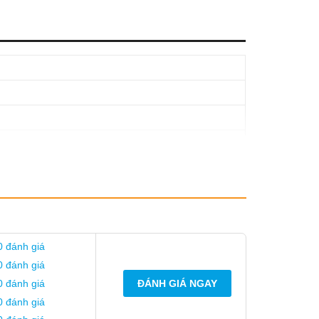
0 đánh giá
0 đánh giá
0 đánh giá
ĐÁNH GIÁ NGAY
0 đánh giá
ock.vn
luôn cập nhật các sản phẩm mới nhất, đa