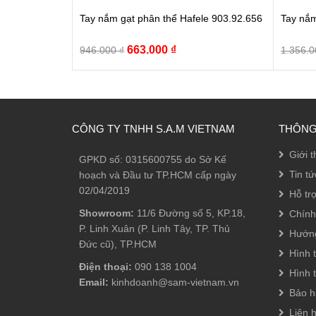
Tay nắm gạt phân thể Hafele 903.92.656
Tay nắm
Giá
Giá
663.000
₫
946.000
₫
1.356.
gốc
hiện
là:
tại
946.000 ₫.
là:
663.000 ₫.
CÔNG TY TNHH S.A.M VIETNAM
THÔNG
Giới t
GPKD số: 0315600755 do Sở Kế
Tin tứ
hoạch và Đầu tư TP.HCM cấp ngày
02/04/2019
Hỗ tr
Showroom:
11/6 Đường số 5, KP.18,
Chính
P. Linh Xuân (P. Linh Tây, TP. Thủ
Hướn
Đức cũ), TP.HCM
Hình 
Điện thoại:
090 138 1004
Hình 
Email:
kinhdoanh@sam-vietnam.vn
Bảo h
Liên 