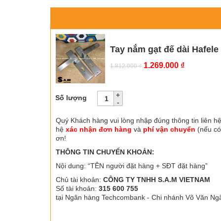
Tay nắm gạt đế dài Hafele
Giá
Giá
1.269.000
₫
1.812.000
₫
gốc
hiện
là:
tại
1.812.000 ₫.
là:
Số lượng
1.269.000 
Quý Khách hàng vui lòng nhập đúng thông tin liên hệ
hệ
xác nhận đơn hàng
và
phí vận chuyển
(nếu có
ơn!
THÔNG TIN CHUYỂN KHOẢN:
Nội dung: “TÊN người đặt hàng + SĐT đặt hàng”
Chủ tài khoản:
CÔNG TY TNHH S.A.M VIETNAM
Số tài khoản:
315 600 755
tại Ngân hàng Techcombank - Chi nhánh Võ Văn Ng