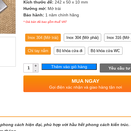
Kích thước đế:
242 x 50 x 10 mm
Hướng mở:
Mở trái
Bảo hành:
1 năm chính hãng
* Giá bán đã bao gồm thuế VAT
Inox 304 (Mở trái)
Inox 304 (Mở phải)
Inox 316 (Mở 
Chỉ tay nắm
Bộ khóa cửa đi
Bộ khóa cửa WC
Số
Thêm vào giỏ hàng
Yêu cầu tư
lượng
MUA NGAY
Gọi điện xác nhận và giao hàng tận nơi
eo phong cách hiện đại, phù hợp với hầu hết phong cách kiến trúc