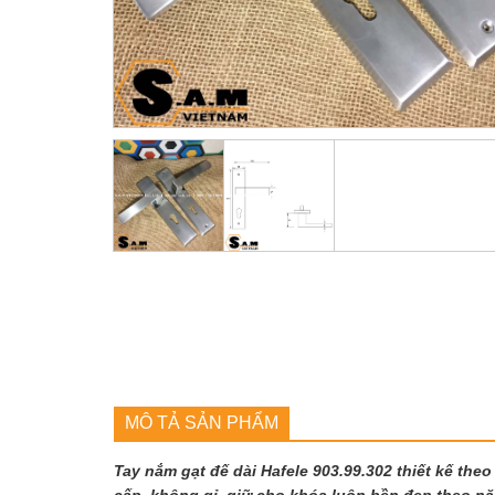
MÔ TẢ SẢN PHẨM
Tay nắm gạt đế dài Hafele 903.99.302 thiết kế th