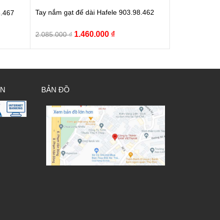
Tay nắm gạt đế dài Hafele 903.98.462
8.467
Giá
Giá
1.460.000
₫
2.085.000
₫
gốc
hiện
là:
tại
2.085.000 ₫.
là:
1.460.000 ₫.
00 ₫.
ÁN
BẢN ĐỒ