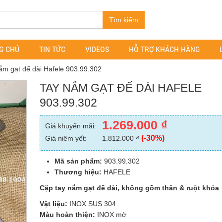
Tìm kiếm
G CHỦ
TIN TỨC
VIDEOS
HỖ TRỢ KHÁCH HÀNG
ắm gạt đế dài Hafele 903.99.302
TAY NẮM GẠT ĐẾ DÀI HAFELE
903.99.302
1.269.000
₫
Giá khuyến mãi:
(-30%)
Giá niêm yết:
1.812.000
₫
Mã sản phẩm:
903.99.302
Thương hiệu:
HAFELE
Cặp tay nắm gạt đế dài, không gồm thân & ruột khóa
Vật liệu:
INOX SUS 304
Màu hoàn thiện:
INOX mờ