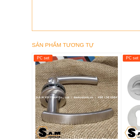
SẢN PHẨM TƯƠNG TỰ
PC set
PC set