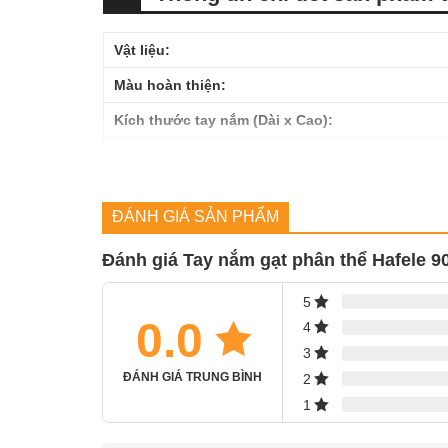
Vật liệu:
Màu hoàn thiện:
Kích thước tay nắm (Dài x Cao):
Kích thước nắp chụp:
ĐÁNH GIÁ SẢN PHẨM
Loại cửa phù hợp:
Yêu cầu độ dày cửa:
Đánh giá Tay nắm gạt phân thể Hafele 9
5
Bộ sản phẩm bao gồm:
0.0
4
3
ĐÁNH GIÁ TRUNG BÌNH
2
Đóng gói:
1
Thời gian bảo hành: