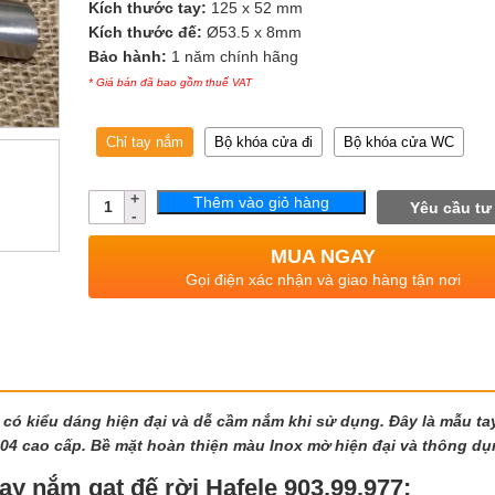
Kích thước tay:
125 x 52 mm
Kích thước đế:
Ø53.5 x 8mm
Bảo hành:
1 năm chính hãng
* Giá bán đã bao gồm thuế VAT
Chỉ tay nắm
Bộ khóa cửa đi
Bộ khóa cửa WC
Số
Thêm vào giỏ hàng
Yêu cầu tư
lượng
MUA NGAY
Gọi điện xác nhận và giao hàng tận nơi
ắm có kiểu dáng hiện đại và dễ cầm nắm khi sử dụng. Đây là mẫu t
04 cao cấp. Bề mặt hoàn thiện màu Inox mờ hiện đại và thông dụ
tay nắm gạt đế rời Hafele
903.99.977: