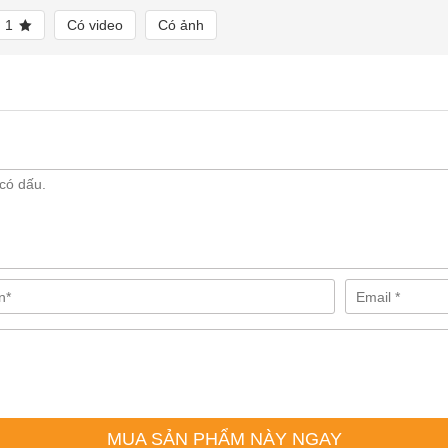
cao cấp, hợp thời trang
1
Có video
Có ảnh
hóa cửa và phụ kiện cửa chính hãng của thương hiệu Hafele.
Samvnl
m quan và chọn mua sản phẩm ưng ý ngay bây giờ nhé!
MUA SẢN PHẨM NÀY NGAY