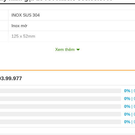
INOX SUS 304
Inox mờ
125 x 52mm
Đường kính Ø53.5mm
Xem thêm
Độ dày: 8mm
Cửa gỗ, cửa sắt, cửa nhôm
38 – 50mm
03.99.977
Cặp tay nắm
0%
| 
02 nắp chụp tay nắm
0%
| 
02 nắp chụp ruột khóa PC
0%
| 
0%
| 
Hộp giấy
0%
| 
01 năm chính hãng theo chính sách Hafele Việt Nam