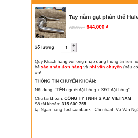
Tay nắm gạt phân thể Hafe
Giá
Giá
644.000
₫
920.000
₫
gốc
hiện
là:
tại
920.000 ₫.
là:
Số lượng
644.000 ₫.
Quý Khách hàng vui lòng nhập đúng thông tin liên hệ
hệ
xác nhận đơn hàng
và
phí vận chuyển
(nếu có
ơn!
THÔNG TIN CHUYỂN KHOẢN:
Nội dung: “TÊN người đặt hàng + SĐT đặt hàng”
Chủ tài khoản:
CÔNG TY TNHH S.A.M VIETNAM
Số tài khoản:
315 600 755
tại Ngân hàng Techcombank - Chi nhánh Võ Văn Ng