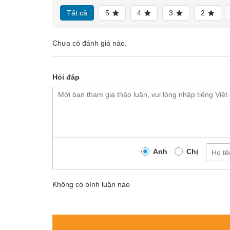
Xem thêm:
Bộ sưu tập tay nắm gạt Hafele chất lượng 
Tất cả
5
4
3
2
S.A.M VIETNAM chuyên cung cấp các dòng sản phẩm k
dạng chủng loại. Kính mời Quý Khách hàng cùng tha
Chưa có đánh giá nào.
Hỏi đáp
Anh
Chị
Không có bình luận nào