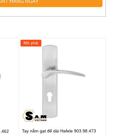
ĐẶT HÀNG NGAY
Mở phải
Tay nắm gạt đế dài Hafele 903.98.473
8.462