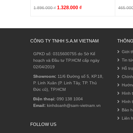
Giá
Giá
1.328.000
₫
1.896.000
₫
465.00
gốc
hiện
là:
tại
1.896.000 ₫.
là:
1.328.000 ₫.
CÔNG TY TNHH S.A.M VIETNAM
THÔNG
Giới t
GPKD số: 0315600755 do Sở Kế
Tin tứ
hoạch và Đầu tư TP.HCM cấp ngày
02/04/2019
Hỗ tr
Showroom:
11/6 Đường số 5, KP.18,
Chính
P. Linh Xuân (P. Linh Tây, TP. Thủ
Hướn
Đức cũ), TP.HCM
Hình 
Điện thoại:
090 138 1004
Hình 
Email:
kinhdoanh@sam-vietnam.vn
Bảo h
Liên 
FOLLOW US