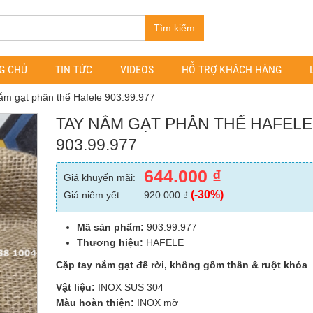
Tìm kiếm
G CHỦ
TIN TỨC
VIDEOS
HỖ TRỢ KHÁCH HÀNG
ắm gạt phân thể Hafele 903.99.977
TAY NẮM GẠT PHÂN THỂ HAFELE
903.99.977
644.000
₫
Giá khuyến mãi:
(-30%)
Giá niêm yết:
920.000
₫
Mã sản phẩm:
903.99.977
Thương hiệu:
HAFELE
Cặp tay nắm gạt đế rời, không gồm thân & ruột khóa
Vật liệu:
INOX SUS 304
Màu hoàn thiện:
INOX mờ