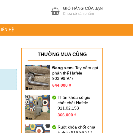
GIỎ HÀNG CỦA BẠN
Chưa có sản phẩm
LIÊN HỆ
THƯỜNG MUA CÙNG
Đang xem:
Tay nắm gạt
phân thể Hafele
903.99.977
Giá
Giá
644.000
₫
gốc
hiện
là:
tại
Thân khóa cò gió
920.000 ₫.
là:
chốt chết Hafele
644.000 ₫.
911.02.153
Giá
Giá
366.000
₫
gốc
hiện
là:
tại
Ruột khóa chốt chìa
522.000 ₫.
là:
Hafele 916.96.317