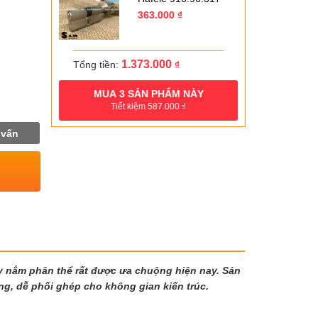
366.000 ₫.
Giá
Giá
363.000
₫
gốc
hiện
là:
tại
518.000 ₫.
là:
363.000 ₫.
1.373.000
Tổng tiền:
₫
MUA
3
SẢN PHẨM NÀY
Tiết kiệm
587.000
₫
 vấn
ay nắm phân thể rất được ưa chuộng hiện nay. Sản
ng, dễ phối ghép cho không gian kiến trúc.