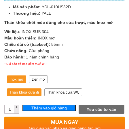
Mã sản phẩm:
YDL-010US32D
Thương hiệu:
YALE
Thân khóa chốt móc dùng cho cửa trượt, màu Inox mờ
Vật liệu:
INOX SUS 304
Màu hoàn thiện:
INOX mờ
Chiều dài cò (backset):
55mm
Chức năng:
Cửa phòng
Bảo hành:
1 năm chính hãng
* Giá bán đã bao gồm thuế VAT
Inox mờ
Đen mờ
Thân khóa cửa đi
Thân khóa cửa WC
Số
Thêm vào giỏ hàng
Yêu cầu tư vấn
lượng
MUA NGAY
Gọi điện xác nhận và giao hàng tận nơi