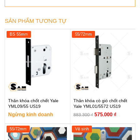
SẢN PHẨM TƯƠNG TỰ
BS 55mm
55/72mm
Thân khóa chốt chết Yale
Thân khóa cò gió chốt chết
YML09/55 US19
Yale YML01/5572 US19
Giá
Giá
Ngừng kinh doanh
575.000
₫
883.300
₫
gốc
hiện
là:
tại
55/72mm
Vệ sinh
883.300 ₫.
là: