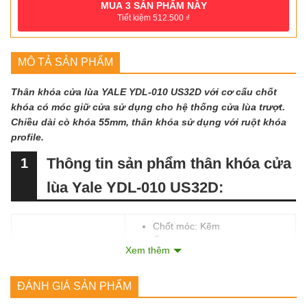
MUA
3
SẢN PHẨM NÀY
Tiết kiệm
512.500
₫
MÔ TẢ SẢN PHẨM
Thân khóa cửa lùa YALE YDL-010 US32D với cơ cấu chốt
khóa có móc giữ cửa sử dụng cho hệ thống cửa lùa trượt.
Chiều dài cò khóa 55mm, thân khóa sử dụng với ruột khóa
profile.
Thông tin sản phẩm thân khóa cửa
1
lùa Yale YDL-010 US32D:
Chốt móc: Kẽm
Ốp khung bao & Mặt thân
Xem thêm
Chất liệu các bộ
khóa: INOX SUS 304
phận thân khóa:
Vỏ thân khóa: Thép sơn xám
ĐÁNH GIÁ SẢN PHẨM
tĩnh điện