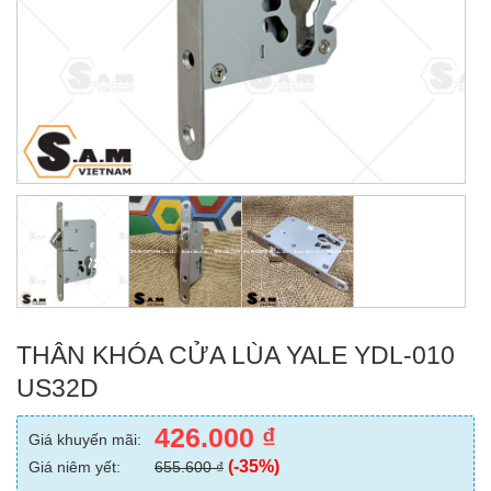
THÂN KHÓA CỬA LÙA YALE YDL-010
US32D
426.000
₫
Giá khuyến mãi:
(-35%)
Giá niêm yết:
655.600
₫