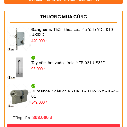
THƯỜNG MUA CÙNG
Đang xem:
Thân khóa cửa lùa Yale YDL-010
US32D
Giá
Giá
426.000
₫
gốc
hiện
là:
tại
655.600 ₫.
là:
426.000 ₫.
Tay nắm âm vuông Yale YFP-021 US32D
Giá
Giá
93.000
₫
gốc
hiện
là:
tại
143.000 ₫.
là:
93.000 ₫.
Ruột khóa 2 đầu chìa Yale 10-1002-3535-00-22-
01
Giá
Giá
349.000
₫
gốc
hiện
là:
tại
581.900 ₫.
là:
868.000
Tổng tiền:
₫
349.000 ₫.