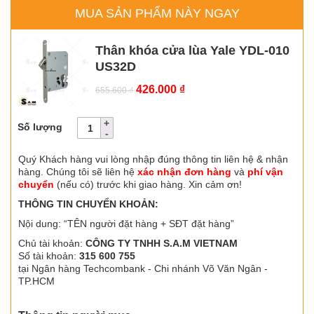
MUA SẢN PHẨM NÀY NGAY
Thân khóa cửa lùa Yale YDL-010
US32D
Giá
Giá
426.000
₫
655.600
₫
gốc
hiện
là:
tại
Số lượng
655.600 ₫.
là:
426.000 ₫.
Quý Khách hàng vui lòng nhập đúng thông tin liên hệ & nhận
hàng. Chúng tôi sẽ liên hệ
xác nhận đơn hàng
và
phí vận
chuyển
(nếu có) trước khi giao hàng. Xin cảm ơn!
THÔNG TIN CHUYỂN KHOẢN:
Nội dung: “TÊN người đặt hàng + SĐT đặt hàng”
Chủ tài khoản:
CÔNG TY TNHH S.A.M VIETNAM
Số tài khoản:
315 600 755
tại Ngân hàng Techcombank - Chi nhánh Võ Văn Ngân -
TP.HCM