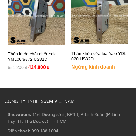
575.000 ₫.
Thân khóa cửa lùa Yale YDL-
Thân khóa chốt chết Yale
020 US32D
YML06/5572 US32D
Giá
Giá
Ngừng kinh doanh
424.000
₫
651.200
₫
gốc
hiện
là:
tại
651.200 ₫.
là:
424.000 ₫.
CÔNG TY TNHH S.A.M VIETNAM
Showroom:
11/6 Đường số 5, KP.18, P. Linh Xuân (P. Linh
Tây, TP. Thủ Đức cũ), TP.HCM
Điện thoại:
090 138 1004