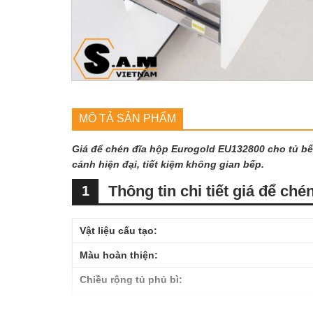
MÔ TẢ SẢN PHẨM
Giá để chén đĩa hộp Eurogold EU132800 cho tủ bế
cánh hiện đại, tiết kiệm không gian bếp.
Thông tin chi tiết giá để c
1
Vật liệu cấu tạo:
Màu hoàn thiện:
Chiều rộng tủ phủ bì:
Chiều sâu tủ lọt lòng: