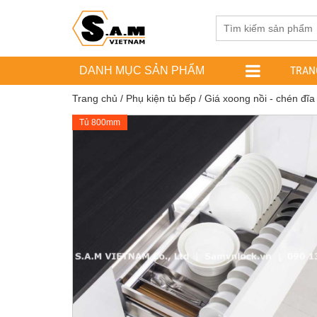
TRAN
DANH MỤC SẢN PHẨM
Trang chủ
/
Phụ kiện tủ bếp
/
Giá xoong nồi - chén đĩa
Tủ 800mm