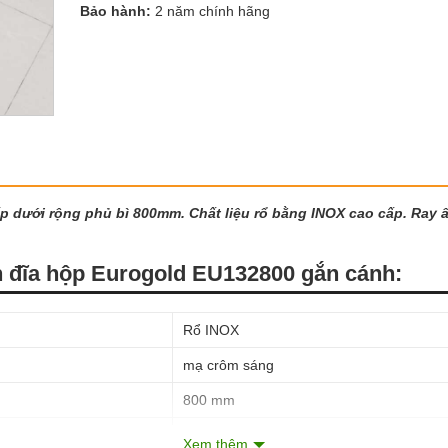
Bảo hành:
2 năm chính hãng
p dưới rộng phủ bì 800mm. Chất liệu rổ bằng INOX cao cấp. Ray 
hén đĩa hộp Eurogold EU132800 gắn cánh:
Rổ INOX
mạ crôm sáng
800 mm
tối thiểu 500 mm
Xem thêm