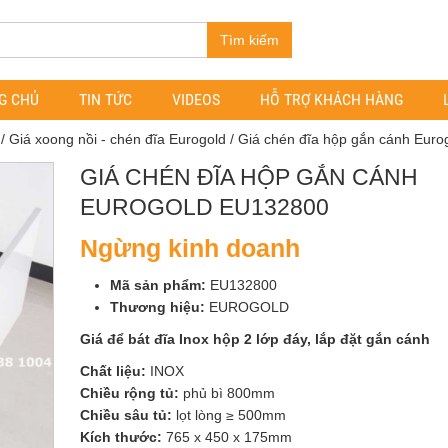
Tìm kiếm
G CHỦ
TIN TỨC
VIDEOS
HỖ TRỢ KHÁCH HÀNG
/
Giá xoong nồi - chén đĩa Eurogold
/ Giá chén đĩa hộp gắn cánh Eur
GIÁ CHÉN ĐĨA HỘP GẮN CÁNH
EUROGOLD EU132800
Ngừng kinh doanh
Mã sản phẩm:
EU132800
Thương hiệu:
EUROGOLD
Giá để bát đĩa Inox hộp 2 lớp đáy, lắp đặt gắn cánh
Chất liệu:
INOX
Chiều rộng tủ:
phủ bì 800mm
Chiều sâu tủ:
lọt lòng ≥ 500mm
Kích thước:
765 x 450 x 175mm