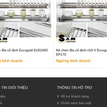
 đĩa cố định Eurogold EU01060
Kệ chén đĩa cố định chữ V Eurog
EP170
 kinh doanh
Ngừng kinh doanh
TIN GIỚI THIỆU
THÔNG TIN HỖ TRỢ
hiệu
Hỗ trợ khách hàng
hệ
Chính sách bảo mật