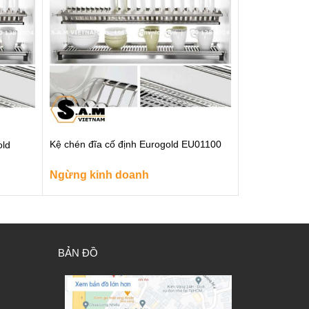
Kệ chén đĩa cố định Eurogold EU01100
old
Ngừng kinh doanh
BẢN ĐỒ