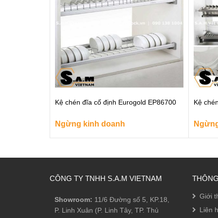
Kệ chén đĩa cố định Eurogold EP86700
Kệ chén
Ngừng kinh doanh
Ngừng
CÔNG TY TNHH S.A.M VIETNAM
THÔNG 
Giới t
Showroom:
11/6 Đường số 5, KP.18,
Liên 
P. Linh Xuân (P. Linh Tây, TP. Thủ